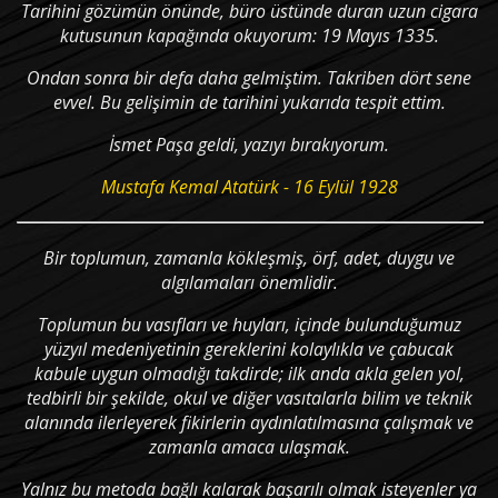
Tarihini gözümün önünde, büro üstünde duran uzun cigara
kutusunun kapağında okuyorum: 19 Mayıs 1335.
Ondan sonra bir defa daha gelmiştim. Takriben dört sene
evvel. Bu gelişimin de tarihini yukarıda tespit ettim.
İsmet Paşa geldi, yazıyı bırakıyorum.
Mustafa Kemal Atatürk - 16 Eylül 1928
Bir toplumun, zamanla kökleşmiş, örf, adet, duygu ve
algılamaları önemlidir.
Toplumun bu vasıfları ve huyları, içinde bulunduğumuz
yüzyıl medeniyetinin gereklerini kolaylıkla ve çabucak
kabule uygun olmadığı takdirde; ilk anda akla gelen yol,
tedbirli bir şekilde, okul ve diğer vasıtalarla bilim ve teknik
alanında ilerleyerek fikirlerin aydınlatılmasına çalışmak ve
zamanla amaca ulaşmak.
Yalnız bu metoda bağlı kalarak başarılı olmak isteyenler ya