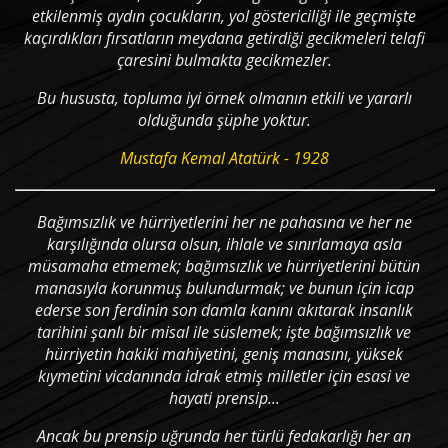
etkilenmiş aydın çocukların, yol göstericiliği ile geçmişte
kaçırdıkları fırsatların meydana getirdiği gecikmeleri telafi
çaresini bulmakta gecikmezler.
Bu hususta, topluma iyi örnek olmanın etkili ve yararlı
olduğunda şüphe yoktur.
Mustafa Kemal Atatürk - 1928
Bağımsızlık ve hürriyetlerini her ne pahasına ve her ne
karşılığında olursa olsun, ihlale ve sınırlamaya asla
müsamaha etmemek; bağımsızlık ve hürriyetlerini bütün
manasıyla korunmuş bulundurmak; ve bunun için icap
ederse son ferdinin son damla kanını akıtarak insanlık
tarihini şanlı bir misal ile süslemek; işte bağımsızlık ve
hürriyetin hakiki mahiyetini, geniş manasını, yüksek
kıymetini vicdanında idrak etmiş milletler için esasi ve
hayati prensip...
Ancak bu prensip uğrunda her türlü fedakarlığı her an