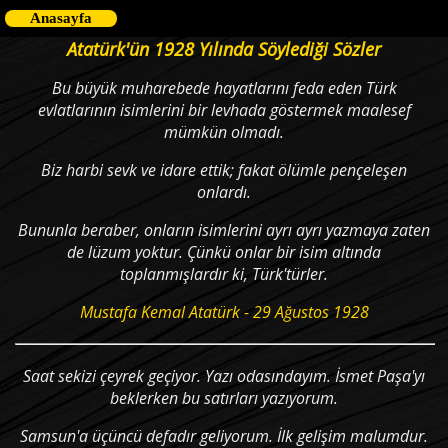
Anasayfa
Atatürk'ün 1928 Yılında Söylediği Sözler
Bu büyük muharebede hayatlarını feda eden Türk
evlatlarının isimlerini bir levhada göstermek maalesef
mümkün olmadı.
Biz harbi sevk ve idare ettik; fakat ölümle pençeleşen
onlardı.
Bununla beraber, onların isimlerini ayrı ayrı yazmaya zaten
de lüzum yoktur. Çünkü onlar bir isim altında
toplanmışlardır ki, Türk'türler.
Mustafa Kemal Atatürk - 29 Ağustos 1928
Saat sekizi çeyrek geçiyor. Yazı odasındayım. İsmet Paşa'yı
beklerken bu satırları yazıyorum.
Samsun'a üçüncü defadır geliyorum. İlk gelişim malumdur.