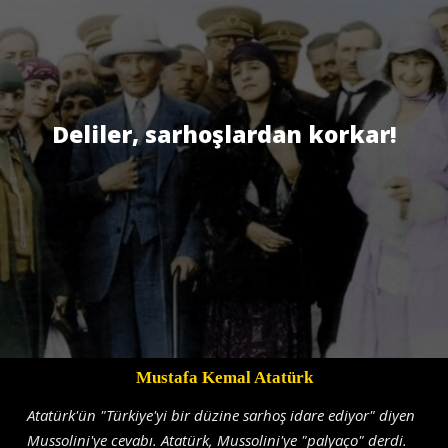
Deliler, sarhoşlardan korkar!
Mustafa Kemal Atatürk
Atatürk'ün "Türkiye'yi bir düzine sarhoş idare ediyor" diyen
Mussolini'ye cevabı. Atatürk, Mussolini'ye "palyaço" derdi.