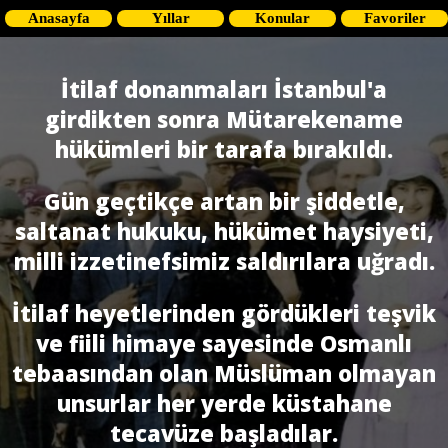
Anasayfa
Yıllar
Konular
Favoriler
İtilaf donanmaları İstanbul'a
girdikten sonra Mütarekename
hükümleri bir tarafa bırakıldı.
Gün geçtikçe artan bir şiddetle,
saltanat hukuku, hükümet haysiyeti,
milli izzetinefsimiz saldırılara uğradı.
İtilaf heyetlerinden gördükleri teşvik
ve fiili himaye sayesinde Osmanlı
tebaasından olan Müslüman olmayan
unsurlar her yerde küstahane
tecavüze başladılar.