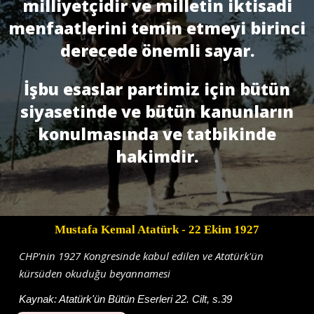
milliyetçidir ve milletin iktisadi
menfaatlerini temin etmeyi birinci
derecede önemli sayar.
İşbu esaslar partimiz için bütün
siyasetinde ve bütün kanunların
konulmasında ve tatbikinde
hakimdir.
Mustafa Kemal Atatürk
- 22 Ekim 1927
CHP'nin 1927 Kongresinde kabul edilen ve Atatürk'ün
kürsüden okuduğu beyannamesi
Kaynak:
Atatürk'ün Bütün Eserleri 22. Cilt, s.39