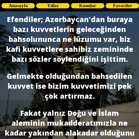
Anasayfa
Yıllar
Konular
Favoriler
Efendiler; Azerbaycan'dan buraya
bazı kuvvetlerin geleceğinden
bahsolununca ne lüzumu var, biz
kafi kuvvetlere sahibiz zemininde
bazı sözler söylendiğini işittim.
Gelmekte olduğundan bahsedilen
kuvvet ise bizim kuvvetimizi pek
çok artırmaz.
Fakat yalnız Doğu ve İslam
aleminin mukadderatımızla ne
kadar yakından alakadar olduğunu