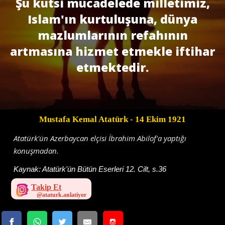
Şu kutsi mücadelede milletimiz,
Islam'ın kurtuluşuna, dünya
mazlumlarının refahının
artmasına hizmet etmekle iftihar
etmektedir.
Mustafa Kemal Atatürk
- 14 Ekim 1921
Atatürk'ün Azerbaycan elçisi İbrahim Abilof'a yaptığı
konuşmadan.
Kaynak:
Atatürk'ün Bütün Eserleri 12. Cilt, s.36
Takip Et