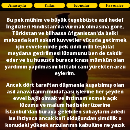
Anasayfa
Yıllar
Konular
Favoriler
Bu pek mühim ve büyük teşebbüste asıl hedef
İngilizleri Hindistan'da vurmak olmasına göre,
Türkistan ve bilhassa Afganistan'da belki
maksada kafi askeri kuvvetler vücuda getirmek
için evvelemirde pek ciddi milli teşkilat
meydana getirilmesi lüzumunu ben de takdir
eder ve bu hususta buraca icrası mümkün olan
yardımın yapılmasını bittabi canı yürekten arzu
eylerim.
Ancak dört taraftan düşmanla kuşatılmış olan
asıl anavatanın müdafaası işlerine her şeyden
evvel bağlı olmak ve ihtimam etmek açık
lüzumu ve malum hadiseler üzerine
İstanbul'dan buraya gelebilen subayların adedi
ise ihtiyaca ancak kafi olduğundan şimdilik o
konudaki yüksek arzularının kabulüne ne yazık