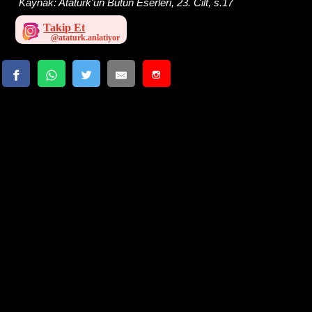
Kaynak:
Atatürk'ün Bütün Eserleri, 23. Cilt, s.17
Takip Et