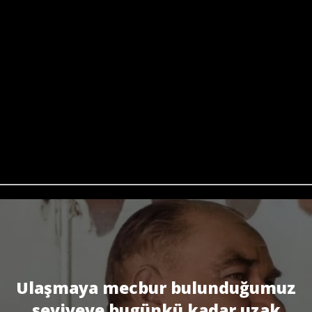
Ulaşmaya mecbur bulunduğumuz
seviyeye bugünkü kadar uzak