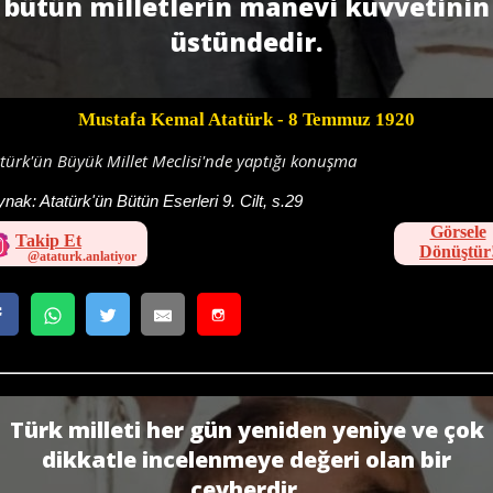
bütün milletlerin manevi kuvvetinin
üstündedir.
Mustafa Kemal Atatürk
- 8 Temmuz 1920
türk'ün Büyük Millet Meclisi'nde yaptığı konuşma
ynak:
Atatürk'ün Bütün Eserleri 9. Cilt, s.29
Görsele
Takip Et
Dönüştür
Türk milleti her gün yeniden yeniye ve çok
dikkatle incelenmeye değeri olan bir
cevherdir.