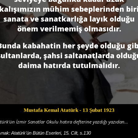
kalışımızın mühim sebeplerinden bir
sanata ve sanatkarlığa layık olduğu
önem verilmemiş olmasıdır.
Bunda kabahatin her şeyde olduğu gib
sultanlarda, şahsi saltanatlarda ol­duğ
daima hatırda tutulmalıdır.
Mustafa Kemal Atatürk
- 13 Şubat 1923
türk'ün İzmir Sanatlar Okulu hatıra defterine yazdığı yazıdan...
ynak:
Atatürk'ün Bütün Eserleri, 15. Cilt, s.130