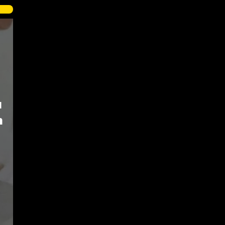
n
ı
n