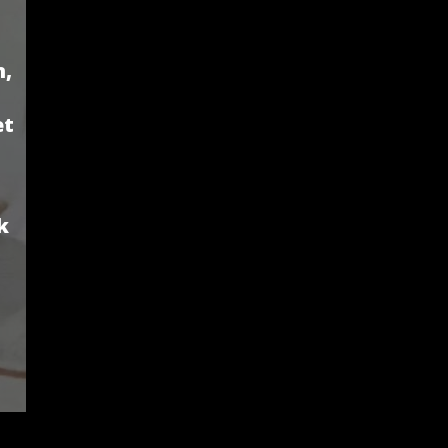
n,
et
k