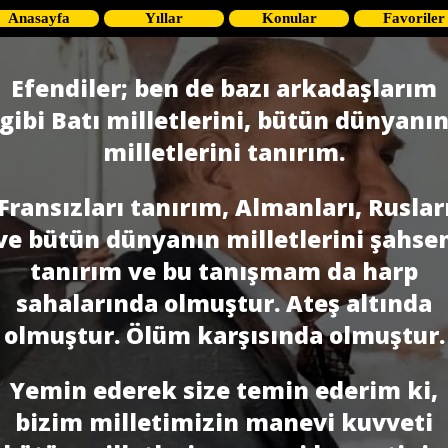
Anasayfa
Yıllar
Konular
Favoriler
Efendiler; ben de bazı arkadaşlarım
gibi Batı milletlerini, bütün dünyanı
milletlerini tanırım.
Fransızları tanırım, Almanları, Ruslar
ve bütün dünyanın milletlerini şahse
tanırım ve bu tanışmam da harp
sahalarında olmuştur. Ateş altında
olmuştur. Ölüm karşısında olmuştur.
Yemin ederek size temin ederim ki,
bizim milletimizin manevi kuvveti