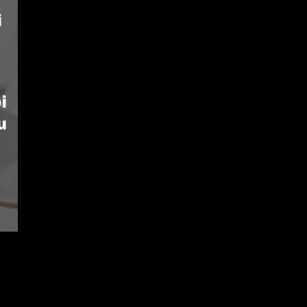
i
i
u