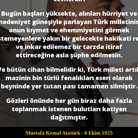
Bugün başları yüksekte, alınları hürriyet ve
edeniyet güneşiyle parlayan Türk milletini
onun kıymet ve ehemmiyetini görmek
stemeyenlere yakın bir gelecekte hakikati r
ve inkar edilemez bir tarzda itiraf
ettireceğine asla şüphe edilmesin.
Ve bütün cihan bilmelidir ki, Türk milleti artı
mazinin bin türlü fenalıkları eseri olarak
beyninde yer tutan pası tamamen silmiştir.
Gözleri önünde her gün biraz daha fazla
toplanmak istenen bulutları katiyen
dağıtmıştır.
Mustafa Kemal Atatürk
- 8 Ekim 1925