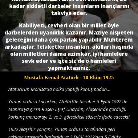
kadar şiddetli darbeler insanların inançlarını
takviye eder.
Kabiliyeti, cevheri olan bir millet öyle
darbelerden uyanıklık kazanır. Maziye nispeten
geleceğini daha çok parlak yapabilir.Muhterem
arkadaşlar, felaketler insanları, akılları başında
olan milletleri daima azimkar, iyi hamlelere
sevk eder ve işte siz de o hamleleri
yapmaktasınız.
Mustafa Kemal Atatürk
- 10 Ekim 1925
Atatürk'ün Manisa'da halka yaptığı konuşmadan...
Yunan ordusu kaçarken, Atatürk'le beraber 5 Eylül 1922'de
Manisa'ya giren Ruşen Eşref Ünaydın, Alaşehir'de gördüğü
korkunç manzarayı 2. ve 3. görseldeki sözlerle ifade edecekti.
1922 Alaşehir yangını, Yunan ordusu tarafından geri
çekilme sırasında başlatıldı ve 3 Eylül 1922'den 5 Eylül'e