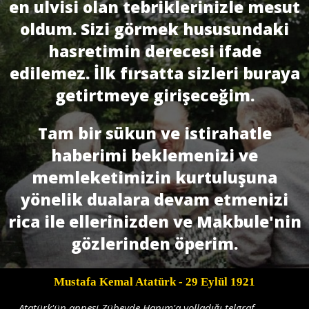
en ulvisi olan tebriklerinizle mesut
oldum. Sizi görmek hususundaki
hasretimin derecesi ifade
edilemez. İlk fırsatta sizleri buraya
getirtmeye girişeceğim.
Tam bir sükun ve istirahatle
haberimi beklemenizi ve
memleketimizin kurtuluşuna
yönelik dualara devam etmenizi
rica ile ellerinizden ve Makbule'nin
gözlerinden öperim.
Mustafa Kemal Atatürk
- 29 Eylül 1921
Atatürk'ün annesi Zübeyde Hanım'a yolladığı telgraf..