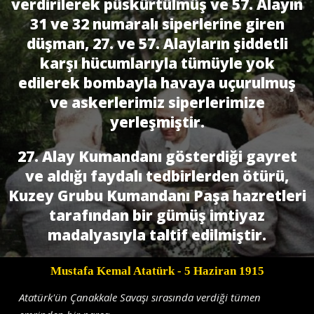
verdirilerek püskürtülmüş ve 57. Alayın
31 ve 32 numaralı siperlerine giren
düşman, 27. ve 57. Alayların şiddetli
karşı hücumlarıyla tümüyle yok
edilerek bombayla havaya uçurulmuş
ve askerlerimiz siperlerimize
yerleşmiştir.
27. Alay Kumandanı gösterdiği gayret
ve aldığı faydalı tedbirlerden ötürü,
Kuzey Grubu Kumandanı Paşa hazretleri
tarafından bir gümüş imtiyaz
madalyasıyla taltif edilmiştir.
Mustafa Kemal Atatürk
- 5 Haziran 1915
Atatürk'ün Çanakkale Savaşı sırasında verdiği tümen