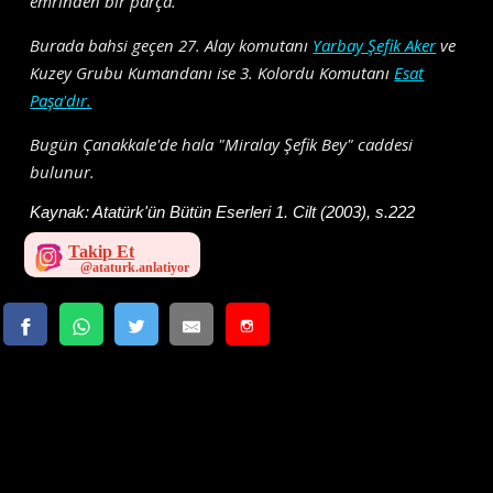
emrinden bir parça.
Burada bahsi geçen 27. Alay komutanı
Yarbay Şefik Aker
ve
Kuzey Grubu Kumandanı ise 3. Kolordu Komutanı
Esat
Paşa'dır.
Bugün Çanakkale'de hala "Miralay Şefik Bey" caddesi
bulunur.
Kaynak:
Atatürk'ün Bütün Eserleri 1. Cilt (2003), s.222
Takip Et