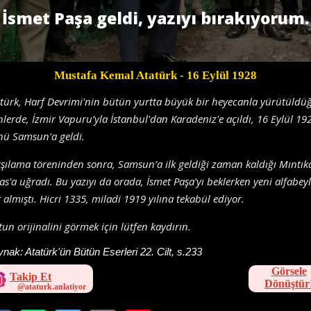
İsmet Paşa geldi, yazıyı bırakıyorum.
Mustafa Kemal Atatürk
- 16 Eylül 1928
türk, Harf Devrimi'nin bütün yurtta büyük bir heyecanla yürütüldü
lerde, İzmir Vapuru’yla İstanbul'dan Karadeniz'e açıldı, 16 Eylül 19
nü Samsun'a geldi.
şılama töreninden sonra, Samsun’a ilk geldiği zaman kaldığı Mıntık
as'a uğradı. Bu yazıyı da orada, İsmet Paşa'yı beklerken yeni alfabey
 almıştı. Hicri 1335, miladi 1919 yılına tekabül ediyor.
un orijinalini görmek için lütfen kaydırın.
ynak:
Atatürk'ün Bütün Eserleri 22. Cilt, s.233
Görsele
Takip Et
Dönüştür