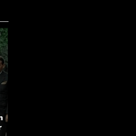
n
n
r