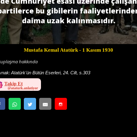
de Cumhuriyet esası üzerinde çalışan
partilerce bu gibilerin faaliyetlerinde
daima uzak kalınması­dır.
Mustafa Kemal Atatürk
- 1 Kasım 1930
tuplaşma hakkında
ynak:
Atatürk'ün Bütün Eserleri, 24. Cilt, s.303
Takip Et