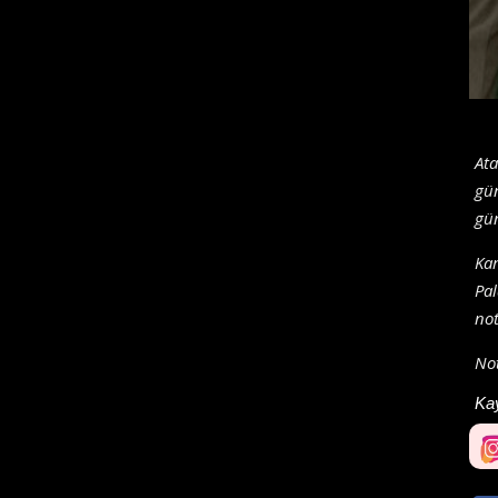
Ata
gün
gü
Kar
Pal
not
Not
Ka