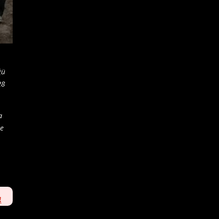
ğü
28
a
le
!