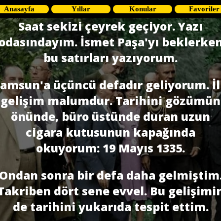
Anasayfa
Yıllar
Konular
Favoriler
Saat sekizi çeyrek geçiyor. Yazı
odasındayım. İsmet Paşa'yı beklerke
bu satırları yazıyorum.
amsun'a üçüncü defadır geliyorum. İ
gelişim malumdur. Tarihini gözümün
önünde, büro üstünde duran uzun
cigara kutusunun kapağında
okuyorum: 19 Mayıs 1335.
Ondan sonra bir defa daha gelmiştim
Takriben dört sene evvel. Bu gelişimi
de tarihini yukarıda tespit ettim.