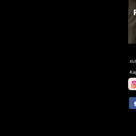
Ku
Ka