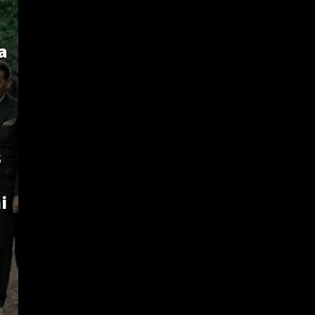
a
ş
i