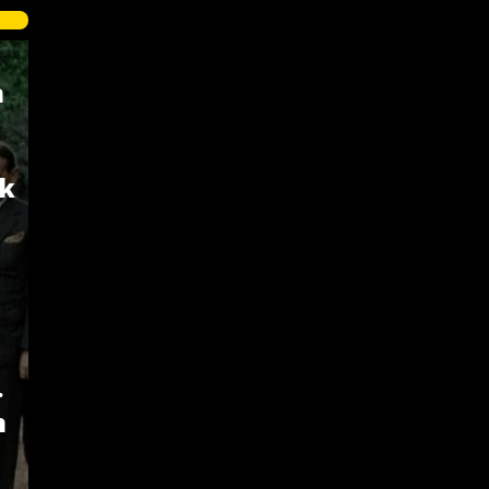
n
lk
.
n