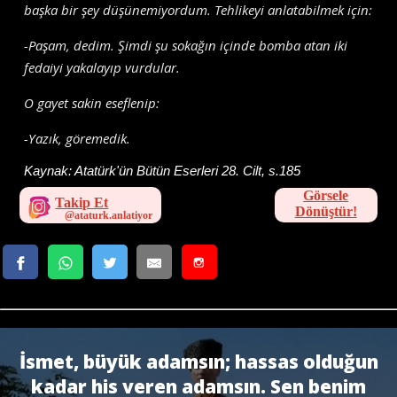
başka bir şey düşünemiyordum. Tehlikeyi anlatabilmek için:
-Paşam, dedim. Şimdi şu sokağın içinde bomba atan iki
fedaiyi yakalayıp vurdular.
O gayet sakin eseflenip:
-Yazık, göremedik.
Kaynak:
Atatürk'ün Bütün Eserleri 28. Cilt, s.185
Görsele
Takip Et
Dönüştür!
İsmet, büyük adamsın; hassas olduğun
kadar his veren adamsın. Sen benim