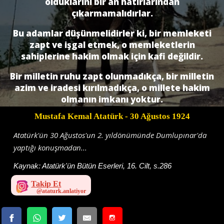
olduklarını bir an hatırlarından
çıkarmamalıdırlar.
Bu adamlar düşünmelidirler ki, bir memleketi
zapt ve işgal etmek, o memleketlerin
sahiplerine hakim olmak için kafi değildir.
Bir milletin ruhu zapt olunmadıkça, bir milletin
azim ve iradesi kırılmadıkça, o millete hakim
olmanın imkanı yoktur.
Mustafa Kemal Atatürk
- 30 Ağustos 1924
Atatürk'ün 30 Ağustos'un 2. yıldönümünde Dumlupınar'da
yaptığı konuşmadan...
Kaynak:
Atatürk'ün Bütün Eserleri, 16. Cilt, s.286
Takip Et