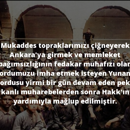
Mukaddes topraklarımızı çiğneyerek
Ankara'ya girmek ve memleket
bağımsızlı­ğının fedakar muhafızı ola
ordumuzu imha etmek isteyen Yuna
ordusu yirmi bir gün devam eden pek
kanlı muharebelerden sonra Hakk'ın
yardımıyla mağlup edilmiştir.