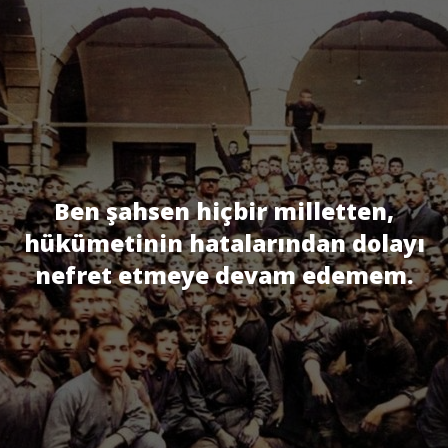
Ben şahsen hiçbir milletten,
hükümetinin hatalarından dolayı
nefret etmeye devam edemem.