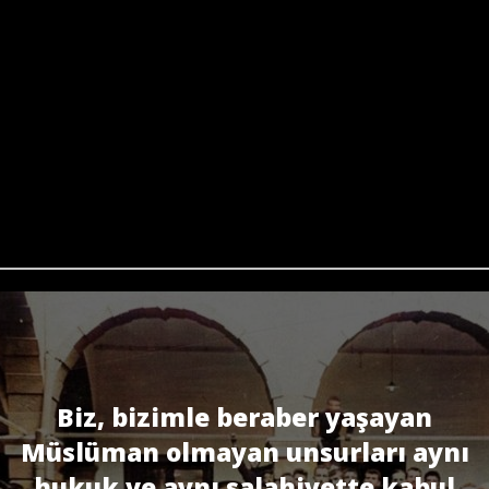
Biz, bizimle beraber yaşayan
Müslüman olmayan unsurları aynı
hukuk ve aynı salahiyette kabul