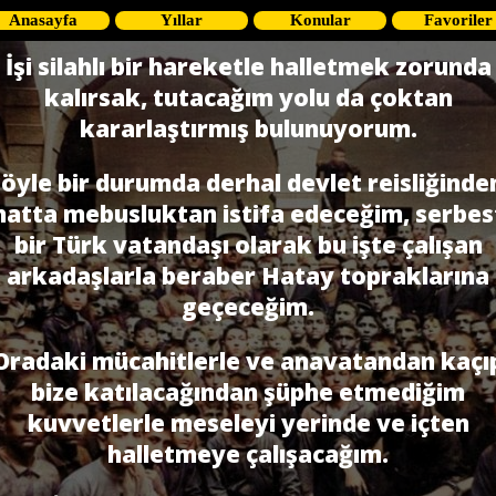
Anasayfa
Yıllar
Konular
Favoriler
İşi silahlı bir hareketle halletmek zorunda
kalırsak, tutacağım yolu da çoktan
kararlaştırmış bulunuyorum.
öyle bir durumda derhal devlet reisliğinde
hatta mebusluktan istifa edeceğim, serbes
bir Türk vatandaşı olarak bu işte çalışan
arkadaşlarla beraber Hatay topraklarına
geçeceğim.
Oradaki mücahitlerle ve anavatandan kaçı
bize katılacağından şüphe etmediğim
kuvvetlerle meseleyi yerinde ve içten
halletmeye çalışacağım.