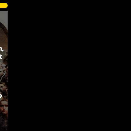
n,
t
p