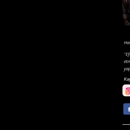
Has
"Ef
etm
yap
Ka