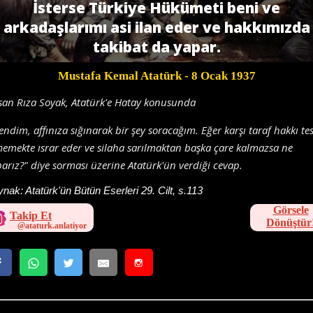
İsterse Türkiye Hükümeti beni ve
arkadaşlarımı asi ilan eder ve hakkımızda
takibat da yapar.
Mustafa Kemal Atatürk
- 8 Ocak 1937
an Rıza Soyak, Atatürk'e Hatay konusunda
endim, affınıza sığınarak bir şey soracağım. Eğer karşı taraf hakkı te
emekte ısrar eder ve silaha sarılmaktan başka çare kalmazsa ne
arız?" diye sorması üzerine Atatürk'ün verdiği cevap.
ynak:
Atatürk'ün Bütün Eserleri 29. Cilt, s.113
Görsele
Takip Et
Dönüştür