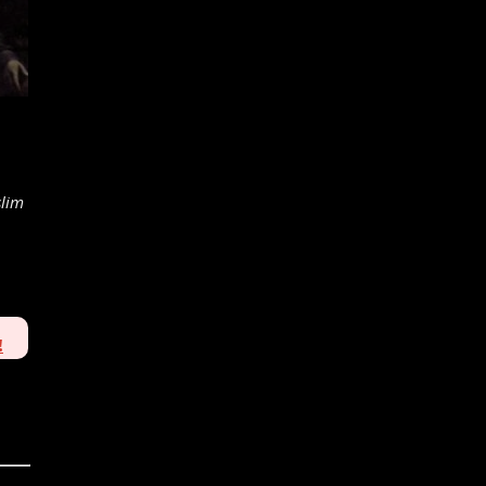
slim
!