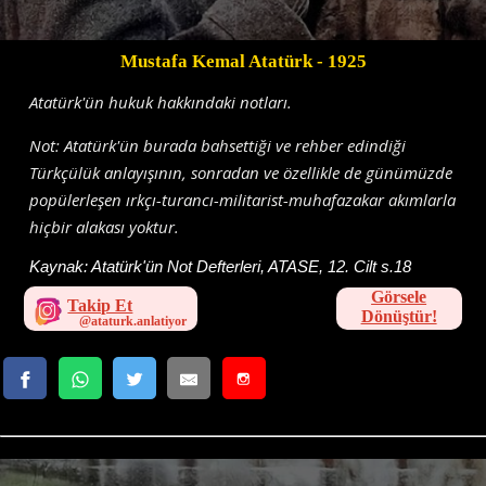
Mustafa Kemal Atatürk
- 1925
Atatürk'ün hukuk hakkındaki notları.
Not: Atatürk'ün burada bahsettiği ve rehber edindiği
Türkçülük anlayışının, sonradan ve özellikle de günümüzde
popülerleşen ırkçı-turancı-militarist-muhafazakar akımlarla
hiçbir alakası yoktur.
Kaynak:
Atatürk'ün Not Defterleri, ATASE, 12. Cilt s.18
Görsele
Takip Et
Dönüştür!