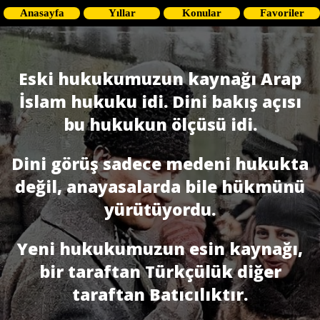
Anasayfa
Yıllar
Konular
Favoriler
Eski hukukumuzun kaynağı Arap
İslam hukuku idi. Dini bakış açısı
bu hukukun ölçüsü idi.
Dini görüş sadece medeni hukukta
değil, anayasalarda bile hükmünü
yürütüyordu.
Yeni hukukumuzun esin kaynağı,
bir taraftan Türkçülük diğer
taraftan Batıcılıktır.