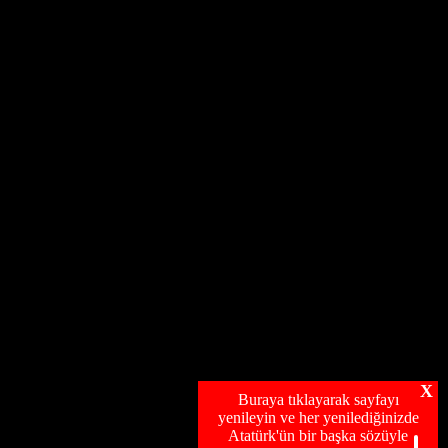
X
Buraya tıklayarak sayfayı
yenileyin ve her yenilediğinizde
Atatürk'ün bir başka sözüyle