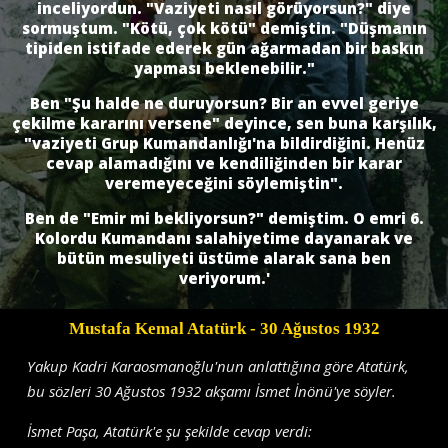
inceliyordun. "Vaziyeti nasıl görüyorsun?" diye
sormuştum. "Kötü, çok kötü" demiştin. "Düşmanın
tipiden istifade ederek gün ağarmadan bir baskın
yapması beklenebilir."
Ben "Şu halde ne duruyorsun? Bir an evvel geriye
çekilme kararını versene" deyince, sen buna karşılık,
"vaziyeti Grup Kumandanlığı'na bildirdiğini. Henüz
cevap alamadığını ve kendiliğinden bir karar
veremeyeceğini söylemiştin".
Ben de "Emir mi bekliyorsun?" demiştim. O emri 6.
Kolordu Kumandanı salahiyetime dayanarak ve
bütün mesuliyeti üstüme alarak sana ben
veriyorum.'
Mustafa Kemal Atatürk
- 30 Ağustos 1932
Yakup Kadri Karaosmanoğlu'nun anlattığına göre Atatürk,
bu sözleri 30 Ağustos 1932 akşamı İsmet İnönü'ye söyler.
İsmet Paşa, Atatürk'e şu şekilde cevap verdi: