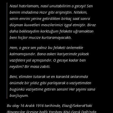
Nasıl hatırlamam, nasıl unutabilirim o geceyi! Sen
benim imdadıma Hızır gibi erişmiştin. Nitekim,
senin emrini yerine getirdikten birkaç saat sonra
düşman kuvvetleri mevzilerimizi işgal etmiş­tir. Biraz
daha bekleseydim korktuğum felakete uğramaktan
beni hiçbir mucize kurtaramayacaktı.
Hem, o gece sen yalnız bu felaketi önlemekle
kalmamışsındır. Bana askeri kariyerimde yüksek
vazifelere yol açmışsındır. O geceye kadar ben
neydim? Bir masa zabiti.
Beni, elimden tutarak ve en karanlık anlarımda
önümde bir yıldız gibi parlayarak o vaziyetimden
bugünkü vaziyetime getiren sensin! Her şeyimi sana
borçluyum.
Bu olay 16 Aralık 1916 tarihinde, Elazığ/Sekerat’taki
(Kovancılar ilçesine bağlı Yazıbaşı Köy) Gazık Dağı’nda