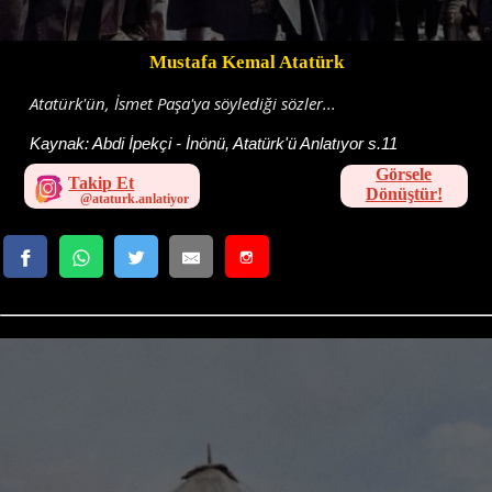
Mustafa Kemal Atatürk
Atatürk'ün, İsmet Paşa'ya söylediği sözler...
Kaynak:
Abdi İpekçi - İnönü, Atatürk'ü Anlatıyor s.11
Görsele
Takip Et
Dönüştür!