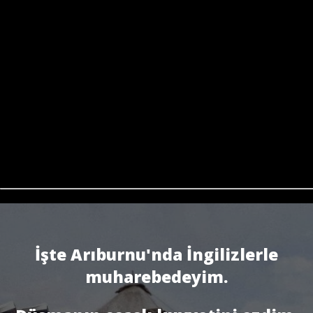
İşte Arıburnu'nda İngilizlerle
muharebedeyim.