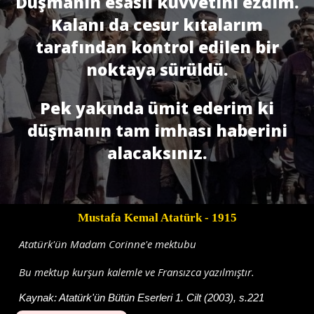
Düşmanın esaslı kuvvetini ezdim.
Kalanı da cesur kıtalarım
tarafından kontrol edilen bir
noktaya sürüldü.
Pek yakında ümit ederim ki
düşmanın tam imhası haberini
alacaksınız.
Mustafa Kemal Atatürk
- 1915
Atatürk'ün Madam Corinne'e mektubu
Bu mektup kurşun kalemle ve Fransızca yazılmıştır.
Kaynak:
Atatürk'ün Bütün Eserleri 1. Cilt (2003), s.221