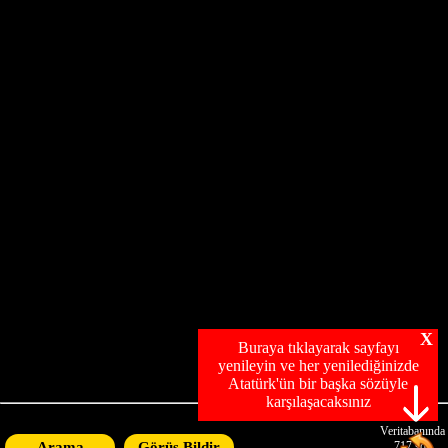
X
Buraya tıklayarak sayfayı
yenileyin ve her yenilediğinizde
Atatürk'ün bir başka sözüyle
karşılaşacaksınız
Veritabanında
Arama
Görüş Bildir
717
söz