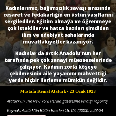
Kadınlarımız, bağımsızlık savaşı sırasında
cesaret ve fedakarlığın en üstün vasıflarını
sergilediler. Eğitim almaya ve öğrenmeye
çok istekliler ve hatta bazıları şimdiden
ilim ve edebiyat sahalarında
muvaffakiyetler kazanıyor.
Kadınlar da artık Anadolu'nun her
tarafında pek çok sanayi müesseselerinde
çalışıyor. Kadının zorla köşeye
çekilmesinin aile yaşamını mahvettiği
yerde hiçbir ilerleme mümkün değildir.
Mustafa Kemal Atatürk
- 23 Ocak 1923
Atatürk'ün The New York Herald gazetesine verdiği röportaj
Kaynak:
Atatürk'ün Bütün Eserleri 15. Cilt (2003), s.23-24