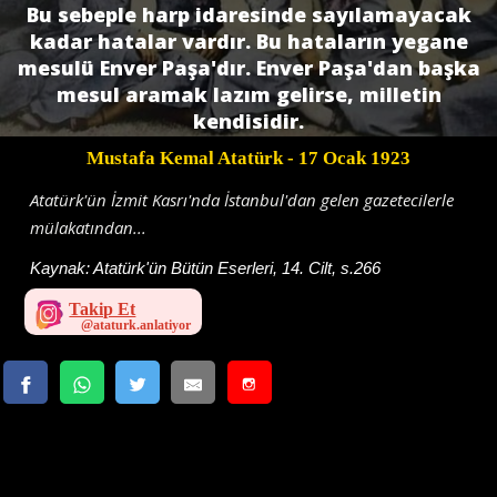
Bu sebeple harp idaresinde sayılamayacak
kadar hatalar vardır. Bu hataların yegane
mesulü Enver Paşa'dır. Enver Paşa'dan başka
mesul aramak lazım gelirse, milletin
kendisidir.
Mustafa Kemal Atatürk
- 17 Ocak 1923
Atatürk'ün İzmit Kasrı'nda İstanbul'dan gelen gazetecilerle
mülakatından...
Kaynak:
Atatürk'ün Bütün Eserleri, 14. Cilt, s.266
Takip Et