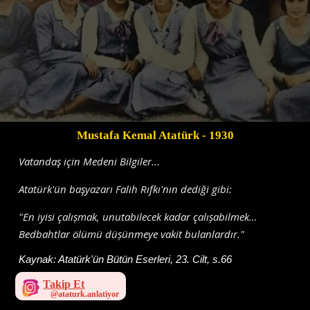
Mustafa Kemal Atatürk
- 1930
Vatandaş için Medeni Bilgiler...
Atatürk'ün başyazarı Falih Rıfkı'nın dediği gibi:
"En iyisi çalıșmak, unutabilecek kadar çalıșabilmek...
Bedbahtlar ölümü düșünmeye vakit bulanlardır."
Kaynak:
Atatürk'ün Bütün Eserleri, 23. Cilt, s.66
Takip Et