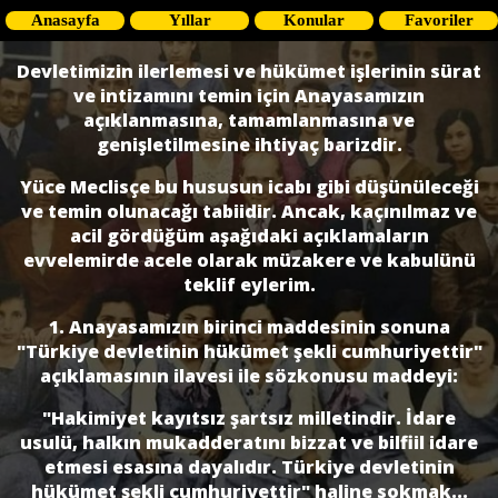
Anasayfa
Yıllar
Konular
Favoriler
Devletimizin ilerlemesi ve hükümet işlerinin sürat
ve intizamını temin için Anayasamızın
açıklanmasına, tamamlanmasına ve
genişletilmesine ihtiyaç barizdir.
Yüce Meclisçe bu hususun icabı gibi düşünüleceği
ve temin olunacağı tabiidir. Ancak, kaçınılmaz ve
acil gördüğüm aşağıdaki açıklamaların
evvelemirde acele olarak müzakere ve kabulünü
teklif eylerim.
1. Anayasamızın birinci maddesinin sonuna
"Türkiye devletinin hükümet şekli cumhuriyettir"
açıklamasının ilavesi ile sözkonusu maddeyi:
"Hakimiyet kayıtsız şartsız milletindir. İdare
usulü, halkın mukadderatını bizzat ve bilfiil idare
etmesi esasına dayalıdır. Türkiye devletinin
hükümet şekli cumhuriyettir" haline sokmak...