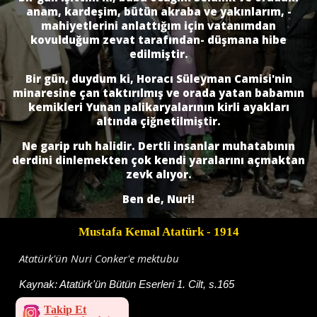
anam, kardeşim, bütün akraba ve yakınlarım, -
mahiyetlerini anlattığım için vatanımdan
kovulduğum zevat tarafından- düşmana hibe
edilmiştir.
Bir gün, duydum ki, Horacı Süleyman Camisi'nin
minaresine çan taktırılmış ve orada yatan babamın
kemikleri Yunan palikaryalarının kirli ayakları
altında çiğnetilmiştir.
Ne garip ruh halidir. Dertli insanlar muhatabının
derdini dinlemekten çok kendi yaralarını açmaktan
zevk alıyor.
Ben de, Nuri!
Mustafa Kemal Atatürk
- 1914
Atatürk'ün Nuri Conker'e mektubu
Kaynak:
Atatürk'ün Bütün Eserleri 1. Cilt, s.165
Takip Et