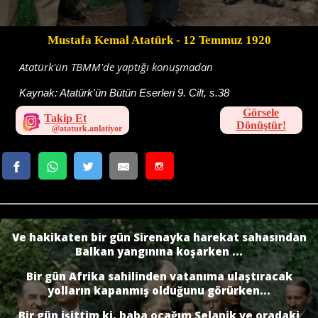
Mustafa Kemal Atatürk
- 12 Temmuz 1920
Atatürk'ün TBMM'de yaptığı konuşmadan
Kaynak:
Atatürk'ün Bütün Eserleri 9. Cilt, s.38
Görsele
Takip Et
Dönüştür!
Ve hakikaten bir gün Sirenayka harekat sahasından
Balkan yangınına koşarken ...
Bir gün Afrika sahilinden vatanıma ulaştıracak
yolların kapanmış olduğunu görürken...
Bir gün işittim ki, baba ocağım Selanik ve oradaki