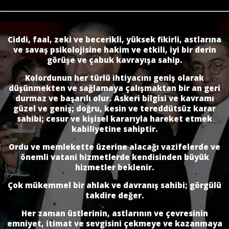
Ciddi, faal, zeki ve becerikli, yüksek fikirli, astlarına
ve savaş psikolojisine hakim ve etkili, iyi bir derin
görüşe ve çabuk kavrayışa sahip.
Kolordunun her türlü ihtiyacını geniş olarak
düşünmekten ve sağlamaya çalışmaktan bir an geri
durmaz ve başarılı olur. Askeri bilgisi ve kavramı
güzel ve geniş; doğru, kesin ve tereddütsüz karar
sahibi; cesur ve kişisel kararıyla hareket etmek
kabiliyetine sahiptir.
Ordu ve memlekette üzerine alacağı vazifelerde ve
önemli vatani hizmetlerde kendisinden büyük
hizmetler beklenir.
Çok mükemmel bir ahlak ve davranış sahibi; görgülü
takdire değer.
Her zaman üstlerinin, astlarının ve çevresinin
emniyet, itimat ve sevgisini çekmeye ve kazanmaya