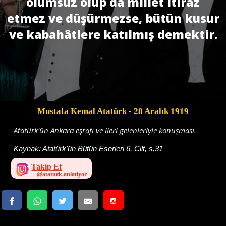
olumsuz olup da millet itiraz
etmez ve düşürmezse, bütün kusur
ve kabahâtlere katılmış demektir.
Mustafa Kemal Atatürk
- 28 Aralık 1919
Atatürk'ün Ankara eşrafı ve ileri gelenleriyle konuşması.
Kaynak:
Atatürk'ün Bütün Eserleri 6. Cilt, s.31
Takip Et