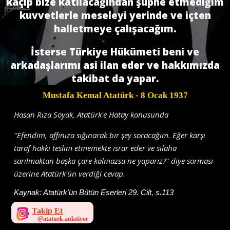
kaçıp bize katılacağından şüphe etmediğim
kuvvetlerle meseleyi yerinde ve içten
halletmeye çalışacağım.
İsterse Türkiye Hükümeti beni ve
arkadaşlarımı asi ilan eder ve hakkımızda
takibat da yapar.
Mustafa Kemal Atatürk
- 8 Ocak 1937
Hasan Rıza Soyak, Atatürk'e Hatay konusunda
"Efendim, affınıza sığınarak bir şey soracağım. Eğer karşı
taraf hakkı teslim etmemekte ısrar eder ve silaha
sarılmaktan başka çare kalmazsa ne yaparız?" diye sorması
üzerine Atatürk'ün verdiği cevap.
Kaynak:
Atatürk'ün Bütün Eserleri 29. Cilt, s.113
Takip Et