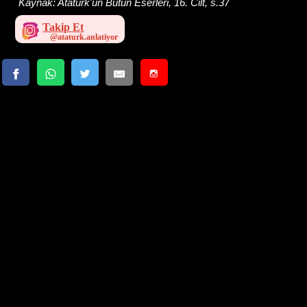
Kaynak:
Atatürk'ün Bütün Eserleri, 16. Cilt, s.37
Takip Et