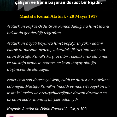
çalışan ve bunu başaran dürüst bir kişidir.
Mustafa Kemal Atatürk
- 20 Mayıs 1917
Atatürk'ün Kafkas Ordu Grup Kumandanlığı'na İsmet İnönü
hakkında gönderdiği telgraftan.
Atatürk'ün hayatı boyunca İsmet Paşa'yı en yakın adamı
olarak tutmasının nedeni, yukarıdaki fikirlerinin yanı sıra
onun Mustafa Kemal'e karşı özel bir rakiplik hissi olmaması
ve Mustafa Kemal'in otoritesine kesin ihtiyaç olduğu
düşüncesinde olmasıydı.
İsmet Paşa son derece çalışkan, ciddi ve dürüst bir hükûmet
adamıydı. Mustafa Kemal'in ''maddî ve manevî topyekûn bir
inşa'' kelimeleri ile özetleyebileceğimiz devrim davasına en
az onun kadar inanmış bir fikir adamıydı.
Kaynak:
Atatürk'ün Bütün Eserleri 2. Cilt, s.103