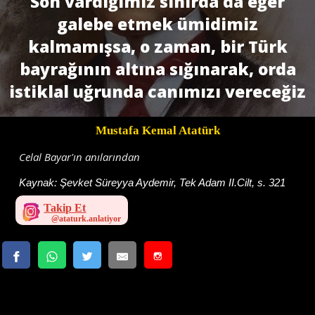
Son vardığımız sınırda da eğer
galebe etmek ümidimiz
kalmamışsa, o zaman, bir Türk
bayrağının altına sı­ğınarak, orda
istiklal uğrunda canımızı vereceğiz
Mustafa Kemal Atatürk
Celal Bayar'ın anılarından
Kaynak:
Şevket Süreyya Aydemir, Tek Adam II.Cilt, s. 321
Takip Et