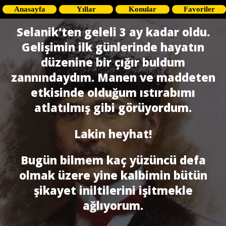
Anasayfa
Yıllar
Konular
Favoriler
Selanik'ten geleli 3 ay kadar oldu.
Gelişimin ilk günlerinde hayatın
düzenine bir çığır buldum
zannındaydım. Manen ve maddeten
etkisinde olduğum ıstırabımı
atlatılmış gibi görüyordum.
Lakin heyhat!
Bugün bilmem kaç yüzüncü defa
olmak üzere yine kalbimin bütün
şikayet iniltilerini işitmekle
ağlıyorum.