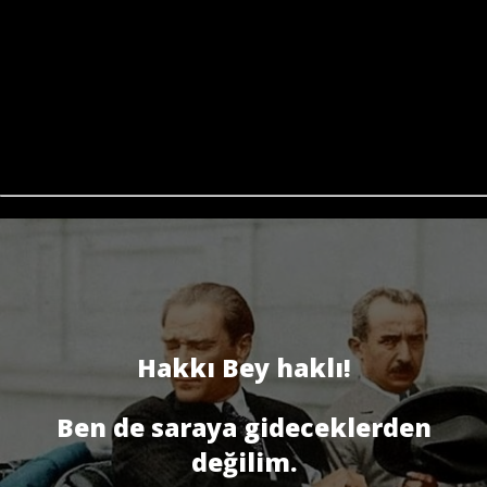
Hakkı Bey haklı!
Ben de saraya gideceklerden
değilim.