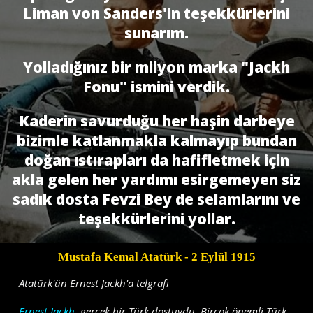
Liman von Sanders'in teşekkürlerini
sunarım.
Yolladığınız bir milyon marka "Jackh
Fonu" ismini verdik.
Kaderin savurduğu her haşin darbeye
bizimle katlanmakla kalmayıp bundan
doğan ıstırapları da hafifletmek için
akla gelen her yardımı esirgemeyen siz
sadık dosta Fevzi Bey de selamlarını ve
teşekkürlerini yollar.
Mustafa Kemal Atatürk
- 2 Eylül 1915
Atatürk'ün Ernest Jackh'a telgrafı
Ernest Jackh
, gerçek bir Türk dostuydu. Birçok önemli Türk