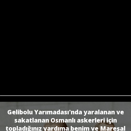
Gelibolu Yarımadası'nda yaralanan ve
sakatlanan Osmanlı askerleri için
topladığınız yardıma benim ve Mareşal