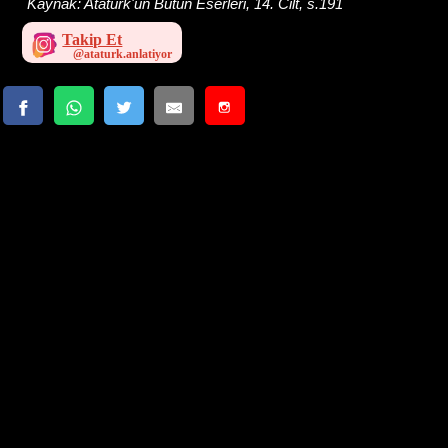
Kaynak:
Atatürk'ün Bütün Eserleri, 14. Cilt, s.191
Takip Et