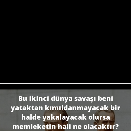
Bu ikinci dünya savaşı beni
yataktan kımıldanmayacak bir
halde yakalayacak olursa
memleketin hali ne olacaktır?