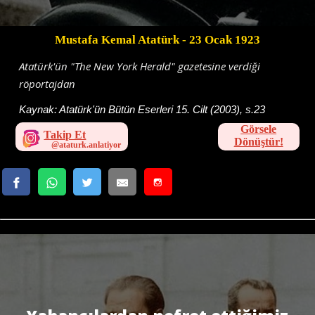
Mustafa Kemal Atatürk
- 23 Ocak 1923
Atatürk'ün "The New York Herald" gazetesine verdiği
röportajdan
Kaynak:
Atatürk'ün Bütün Eserleri 15. Cilt (2003), s.23
Görsele
Takip Et
Dönüştür!