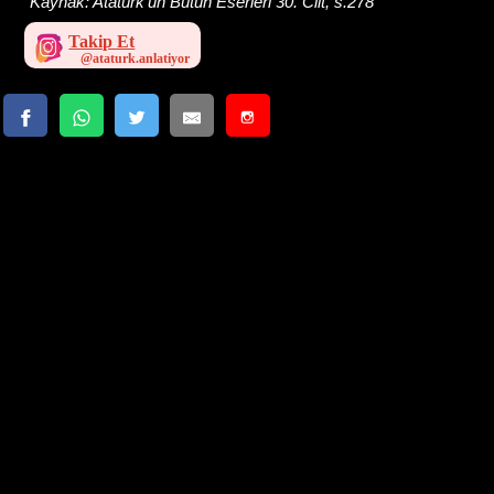
Kaynak:
Atatürk'ün Bütün Eserleri 30. Cilt, s.278
Takip Et