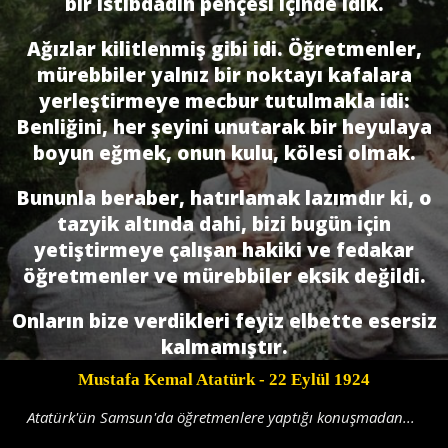
bir istibdadın pençesi içinde idik.
Ağızlar kilitlenmiş gibi idi. Öğretmenler,
mürebbiler yalnız bir noktayı kafalara
yerleştirmeye mecbur tutulmakla idi:
Benliğini, her şeyini unutarak bir heyulaya
boyun eğmek, onun kulu, kölesi olmak.
Bununla beraber, hatırlamak lazımdır ki, o
tazyik altında dahi, bizi bugün için
yetiştirmeye çalışan hakiki ve fedakar
öğretmenler ve mürebbiler eksik değildi.
Onların bize verdikleri feyiz elbette esersiz
kalmamıştır.
Mustafa Kemal Atatürk
- 22 Eylül 1924
Atatürk'ün Samsun'da öğretmenlere yaptığı konuşmadan...