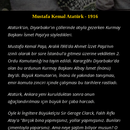
Mustafa Kemal Atatürk
- 1916
Atatürk'ün, Diyarbakır'ın çöllerinde atıyla gezerken Kurmay
Başkanı İsmet Paşa'ya söyledikleri.
Mustafa Kemal Paşa, Aralık l9l6'da Ahmet İzzet Paşa'nın
izinli olarak bir süre İstanbul'a gitmesi üzerine vekâleten 2.
Ordu Komutanlığı'na tayin edildi. Karargâhı Diyarbakır'da
olan bu ordunun Kurmay Başkanı Albay İsmet (İnönü)
Bey'di. Büyük Komutan'ın, İnönü ile yakından tanışması,
emir-komuta zinciri içinde çalışması bu tarihlere rastladı.
Atatürk, Ankara yeni kurulduktan sonra onun
ağaçlandırılması için büyük bir çaba harcadı.
Öyle ki İngiltere Büyükelçisi Sir Geroge Clarck, Falih Rıfkı
Atay'a "Birçok bina yapmışsınız, yollar yapmışsınız. Bunları
çimentoyla yaparsınız. Ama neye şaştım biliyor musun? O