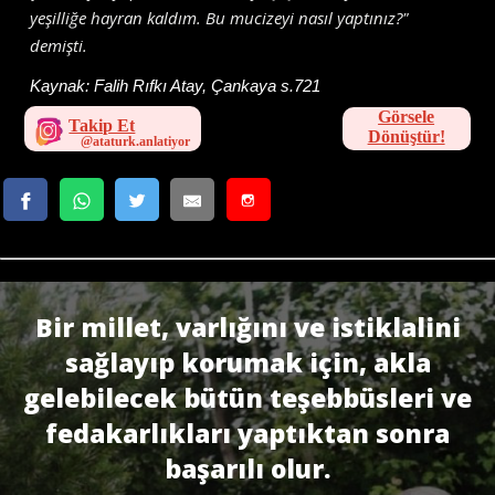
yeşilliğe hayran kaldım. Bu mucizeyi nasıl yaptınız?"
demişti.
Kaynak:
Falih Rıfkı Atay, Çankaya s.721
Görsele
Takip Et
Dönüştür!
Bir millet, varlığını ve istiklalini
sağlayıp korumak için, akla
gelebilecek bütün teşebbüsleri ve
fedakarlıkları yaptıktan sonra
başarılı olur.