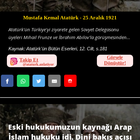
Mustafa Kemal Atatürk
- 25 Aralık 1921
Atatürk'ün Türkiye'yi ziyarete gelen Sovyet Delegasonu
üyeleri Mihail Frunze ve İbrahim Abilov'la görüşmesinden...
Kaynak:
Atatürk'ün Bütün Eserleri, 12. Cilt, s.181
Görsele
Takip Et
Dönüştür!
Eski hukukumuzun kaynağı Arap
İslam hukuku idi. Dini bakış açısı