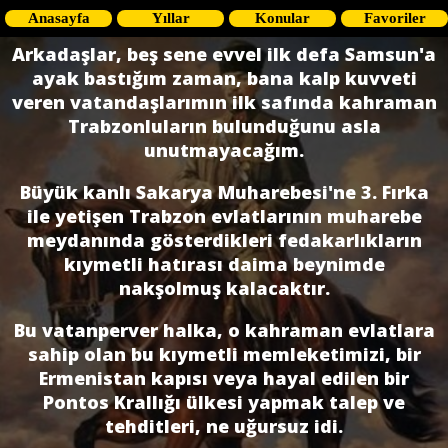
Anasayfa
Yıllar
Konular
Favoriler
Arkadaşlar, beş sene evvel ilk defa Samsun'a
ayak bastığım zaman, bana kalp kuvveti
veren vatandaşlarımın ilk safında kahraman
Trabzonluların bulunduğunu asla
unutmayacağım.
Büyük kanlı Sakarya Muharebesi'ne 3. Fırka
ile yetişen Trabzon evlatlarının muharebe
meydanında gösterdikleri fedakarlıkların
kıymetli hatırası daima beynimde
nakşolmuş kalacaktır.
Bu vatanperver halka, o kahraman evlatlara
sahip olan bu kıymetli memleketimizi, bir
Ermenistan kapısı veya hayal edilen bir
Pontos Krallığı ülkesi yapmak talep ve
tehditleri, ne uğursuz idi.