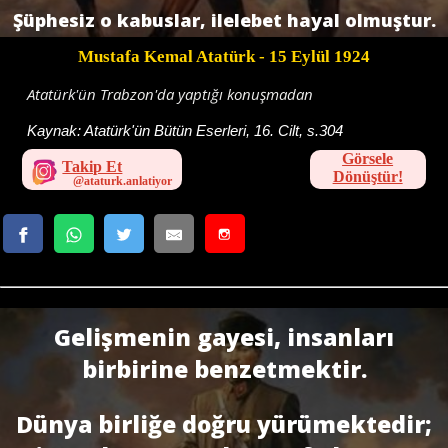
Şüphesiz o kabuslar, ilelebet hayal olmuştur.
Mustafa Kemal Atatürk
- 15 Eylül 1924
Atatürk'ün Trabzon'da yaptığı konuşmadan
Kaynak:
Atatürk'ün Bütün Eserleri, 16. Cilt, s.304
Görsele
Takip Et
Dönüştür!
Gelişmenin gayesi, insanları
birbirine benzetmektir.
Dünya birliğe doğru yürümektedir;