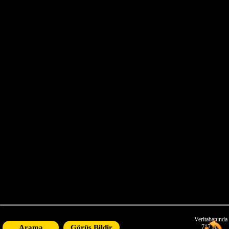
X
Buraya tıklayarak sayfayı
yenileyin ve her yenilediğinizde
Atatürk'ün bir başka sözüyle
karşılaşacaksınız
Veritabanında
Arama
Görüş Bildir
717
söz