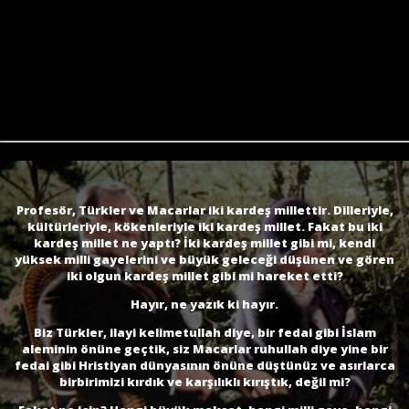
Profesör, Türkler ve Macarlar iki kardeş millettir. Dilleriyle,
kültürleriyle, kökenleriyle iki kardeş millet. Fakat bu iki
kardeş millet ne yaptı? İki kardeş millet gibi mi, kendi
yüksek milli gayelerini ve büyük geleceği düşünen ve gören
iki olgun kardeş millet gibi mi hareket etti?
Hayır, ne yazık ki hayır.
Biz Türkler, ilayi kelimetullah diye, bir fedai gibi İslam
aleminin önüne geçtik, siz Macarlar ruhullah diye yine bir
fedai gibi Hristiyan dünyasının önüne düştünüz ve asırlarca
birbirimizi kırdık ve karşılıklı kırıştık, değil mi?