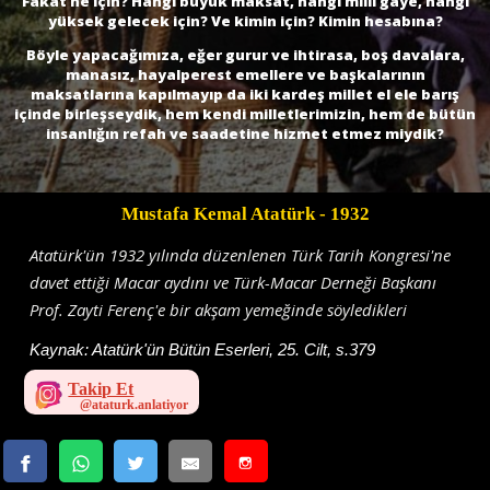
Fakat ne için? Hangi büyük maksat, hangi milli gaye, hangi
yüksek gelecek için? Ve kimin için? Kimin hesabına?
Böyle yapacağımıza, eğer gurur ve ihtirasa, boş davalara,
manasız, hayalperest emellere ve başkalarının
maksatlarına kapılmayıp da iki kardeş millet el ele barış
içinde birleşseydik, hem kendi milletlerimizin, hem de bütün
insanlığın refah ve saadetine hizmet etmez miydik?
Mustafa Kemal Atatürk
- 1932
Atatürk'ün 1932 yılında düzenlenen Türk Tarih Kongresi'ne
davet ettiği Macar aydını ve Türk-Macar Derneği Başkanı
Prof. Zayti Ferenç'e bir akşam yemeğinde söyledikleri
Kaynak:
Atatürk'ün Bütün Eserleri, 25. Cilt, s.379
Takip Et