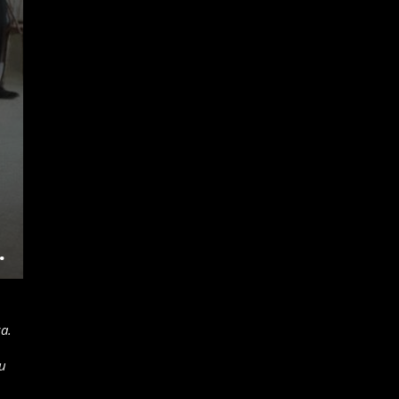
ş
.
a.
u