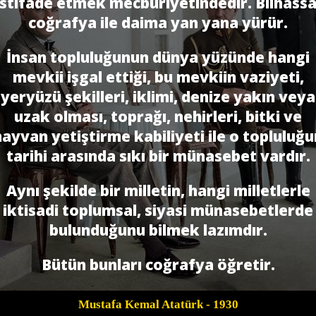
istifade etmek mecburiyetindedir. Bilhassa
coğrafya ile daima yan yana yürür.
İnsan topluluğunun dünya yüzünde hangi
mevkii işgal ettiği, bu mevkiin vaziyeti,
yeryüzü şekilleri, iklimi, denize yakın veya
uzak olması, toprağı, nehirleri, bitki ve
hayvan yetiştirme kabiliyeti ile o topluluğu
tarihi arasında sıkı bir münasebet vardır.
Aynı şekilde bir milletin, hangi milletlerle
iktisadi toplumsal, siyasi münasebetlerde
bulunduğunu bilmek lazımdır.
Bütün bunları coğ­rafya öğretir.
Mustafa Kemal Atatürk
- 1930