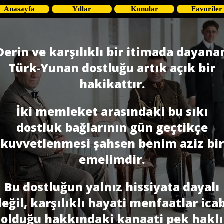
Anasayfa
Yıllar
Konular
Favoriler
Derin ve karşılıklı bir itimada dayana
Türk-Yunan dostluğu artık açık bir
hakikattır.
İki memleket arasındaki bu sıkı
dostluk bağlarının gün geçtikçe
kuvvetlenmesi şahsen benim aziz bir
emelimdir.
Bu dostluğun yalnız hissiyata dayalı
eğil, kar­şılıklı hayati menfaatlar ica
olduğu hakkındaki kanaati pek haklı