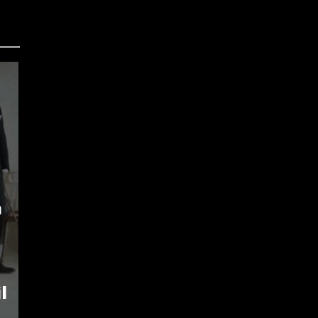
i
m
l