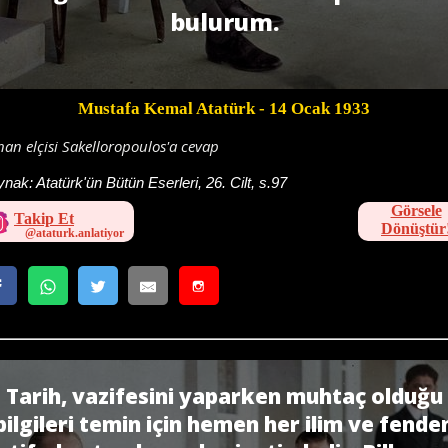
bulurum.
Mustafa Kemal Atatürk
- 14 Ocak 1933
an elçisi Sakelloropoulos'a cevap
ynak:
Atatürk'ün Bütün Eserleri, 26. Cilt, s.97
Görsele
Takip Et
Dönüştür
Tarih, vazifesini yaparken muhtaç olduğu
bilgileri temin için hemen her ilim ve fende