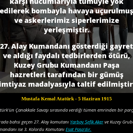
karşı hücumlarıyla tümüyle yok
edilerek bombayla havaya uçurulmu
ve askerlerimiz siperlerimize
yerleşmiştir.
27. Alay Kumandanı gösterdiği gayret
ve aldığı faydalı tedbirlerden ötürü,
Kuzey Grubu Kumandanı Paşa
hazretleri tarafından bir gümüş
imtiyaz madalyasıyla taltif edilmiştir
Mustafa Kemal Atatürk
- 5 Haziran 1915
türk'ün Çanakkale Savaşı sırasında verdiği tümen emrinden bir parç
rada bahsi geçen 27. Alay komutanı
Yarbay Şefik Aker
ve Kuzey Grub
mandanı ise 3. Kolordu Komutanı
Esat Paşa'dır.