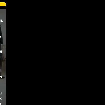
m,
e
e
ze
i
ı
u
k
a