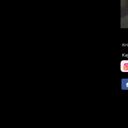
Kır
Ka