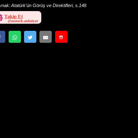
ynak:
Atatürk'ün Görüş ve Direktifleri, s.148
Takip Et