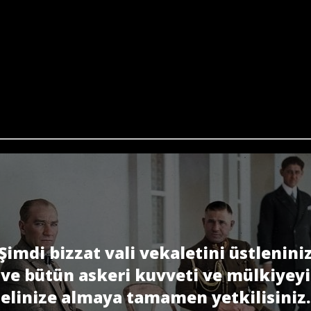
Şimdi bizzat vali vekaletini üstlenini
ve bütün askeri kuvveti ve mülkiyeyi
elinize almaya tamamen yetkilisiniz.