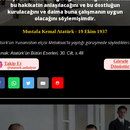
bu hakikatin anlaşılacağı­nı ve bu dostluğun
kurulacağını ve daima buna çalışmanın uygun
olacağını söylemi­şimdir.
Mustafa Kemal Atatürk
- 19 Ekim 1937
türk'ün Yunanistan elçisi Metaksas'la yaptığı görüşmede söyledikleri
ynak:
Atatürk'ün Bütün Eserleri, 30. Cilt, s.48
Görsele
Takip Et
Dönüştür