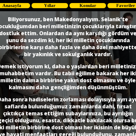
Anasayfa
Yıllar
Konular
Favoriler
Biliyorsunuz, ben Makedonyalıyım. Selanik'te
ocukluğumdan beri milletinizin çocuklarıyla tanıştı
dostluk ettim. Onlardan da aynı karşılığı gördüm v
şunu da sezdim ki, her iki milletin çocuklarında
birbirlerine karşı daha fazla ve daha özel mahiyett
bir yakınlık ve sokulganlık vardır.
emek istiyorum ki, daha o yaşlardan beri milletini
muhabbetim vardır. Bu tabii eğilime bakarak her ik
milletin daima birbirine yakın dost olmasını ve öyle
kalmasını daha gençliğimden düşünmüştüm.
Daha sonra hadiselerin zorlaması dolayısıyla ayrı ayr
saflarda bulunduğumuz zamanlarda dahi, fırsat
çıktıkça temas ettiğim subaylarınıza, bu ayrılığın
geçici olduğunu, esasta, dikkatle bakılacak olursa b
iki milletin birbirine dost olması her ikisinin de büyü
ve hayati menfaatları gereği bulunduğunu, zamanl