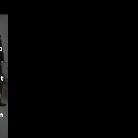
a
t
n