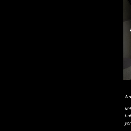
Ata
Mil
bak
yör