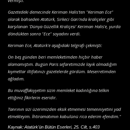
vermişti.
Gazetedeki demecinde Keriman Halis'ten "Keriman Ece"
olarak bahseden Atatürk, Sirkeci Garı'nda kraliçeler gibi
karşılanan 'Dünya Güzellik Kraliçesi' Keriman Halis'e, yurda
döndükten sonra "Ece" soyadını verdi.
Keriman Ece, Atatürk'e aşağıdaki telgrafı çekmişti:
On beş günden beri memleketimden hiçbir haber
alamamıştım. Bugün Paris sefaretimizde layık olmadığım
kıymettar iltifatınızı gazetelerde gördüm. Meserretimden
ağladım.
Bu muvaffakıyyetim sizin memleket kadınlığına telkin
ettiğiniz fikirlerin eseridir.
Tanrının sizi üzerimizden eksik etmemesi temenniyetini yad
etmekteyim. İhtiramatımın kabulünü rica ederim efendim."
Kaynak:
Atatürk'ün Bütün Eserleri, 25. Cilt, s.403