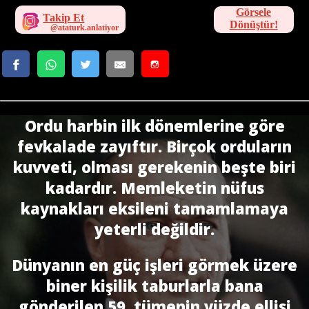
Görsele
Takip Et
Dönüştür!
Ordu harbin ilk dönemlerine göre
fevkalade zayıftır. Birçok orduların
kuvveti, olması gerekenin beşte biri
kadardır. Memleketin nüfus
kaynakları eksileni tamamlamaya
yeterli değildir.
Dünyanın en güç işleri görmek üzere
biner kişilik taburlarla bana
gönderilen 59. tümenin yüzde ellisi