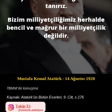
tanırız.
Bizim milliyetçiliğimiz herhalde
bencil ve mağrur bir milliyetçilik
değildir.
Mustafa Kemal Atatürk
- 14 Ağustos 1920
TBMM'de konuşma
Kaynak:
Atatürk'ün Bütün Eserleri, 9. Cilt, s.176
Takip Et