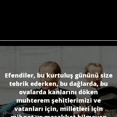
Efendiler, bu kurtuluş gününü size
tebrik ederken, bu dağlarda, bu
ovalarda kanlarını döken
muhterem şehitlerimizi ve
vatanları için, milletleri için
mihnet ve me­şakkat bilmeyen