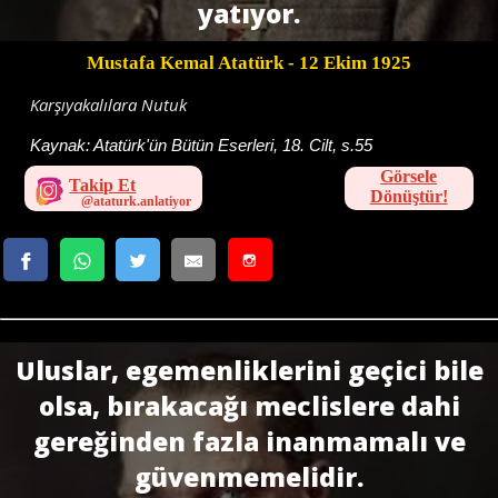
yatıyor.
Mustafa Kemal Atatürk
- 12 Ekim 1925
Karşıyakalılara Nutuk
Kaynak:
Atatürk'ün Bütün Eserleri, 18. Cilt, s.55
Görsele
Takip Et
Dönüştür!
Uluslar, egemenliklerini geçici bile
olsa, bırakacağı meclislere dahi
gereğinden fazla inanmamalı ve
güvenmemelidir.