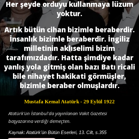
Her şeyde orduyu kullanmaya lüzum
yoktur.
Artık bütün cihan bizimle beraberdir.
İnsanlık bizimle beraberdir. İngiliz
milletinin aklıselimi bizim
tarafımızdadır. Hatta şimdiye kadar
yanlış yola gitmiş olan bazı Batı ricali
bile nihayet hakikati görmüşler,
bizimle beraber olmuşlardır.
Mustafa Kemal Atatürk
- 29 Eylül 1922
Atatürk'ün İstanbul'da yayınlanan Vakit Gazetesi
başyazarına verdiği demeçten.
Kaynak:
Atatürk'ün Bütün Eserleri, 13. Cilt, s.355