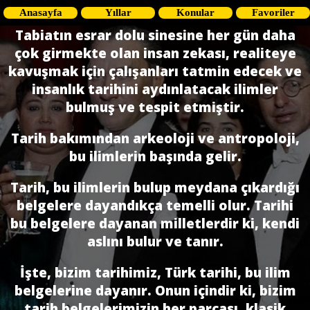
Anasayfa
Yıllar
Konular
Favoriler
Tabiatın esrar dolu sinesine her gün daha
çok girmekte olan insan zekası, realiteye
kavuşmak için çalışanları tatmin edecek ve
insanlık tarihini aydınlatacak ilimler
bulmuş ve tespit etmiştir.
Tarih bakımından arkeoloji ve antropoloji,
bu ilimlerin ba­şında gelir.
Tarih, bu ilimlerin bulup meydana çıkardığı
belgelere dayandıkça temelli olur. Tarihi
bu belgelere dayanan milletlerdir ki, kendi
aslını bulur ve tanır.
İşte, bizim tarihimiz, Türk tarihi, bu ilim
belgelerine dayanır. Onun içindir ki, bizim
tarih belgelerimizin her parçası, klasik