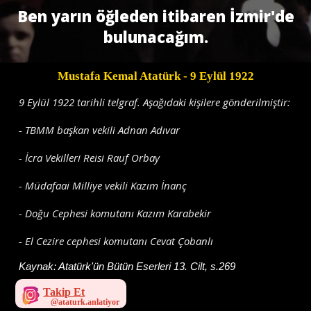
Ben yarın öğleden itibaren İzmir'de
bulunacağım.
Mustafa Kemal Atatürk
- 9 Eylül 1922
9 Eylül 1922 tarihli telgraf. Aşağıdaki kişilere gönderilmiştir:
- TBMM başkan vekili Adnan Adıvar
- İcra Vekilleri Reisi Rauf Orbay
- Müdafaai Milliye vekili Kazım İnanç
- Doğu Cephesi komutanı Kazım Karabekir
- El Cezire cephesi komutanı Cevat Çobanlı
Kaynak:
Atatürk'ün Bütün Eserleri 13. Cilt, s.269
Takip Et