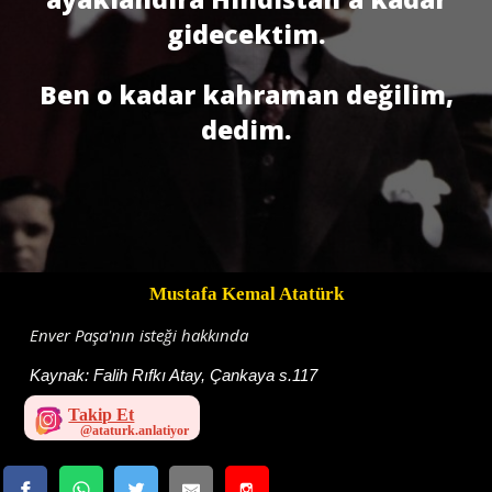
gidecektim.
Ben o kadar kahraman değilim,
dedim.
Mustafa Kemal Atatürk
Enver Paşa'nın isteği hakkında
Kaynak:
Falih Rıfkı Atay, Çankaya s.117
Takip Et