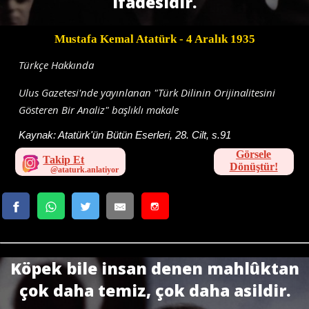
ifadesidir.
Mustafa Kemal Atatürk
- 4 Aralık 1935
Türkçe Hakkında
Ulus Gazetesi'nde yayınlanan "Türk Dilinin Orijinalitesini
Gösteren Bir Analiz" başlıklı makale
Kaynak:
Atatürk'ün Bütün Eserleri, 28. Cilt, s.91
Görsele
Takip Et
Dönüştür!
Köpek bile insan denen mahlûktan
çok daha temiz, çok daha asildir.