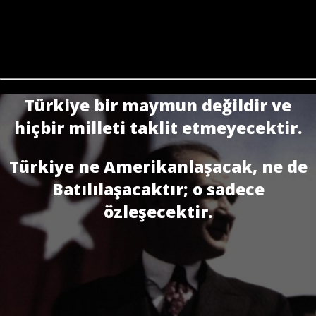
Türkiye bir maymun değildir ve
hiçbir milleti taklit etmeyecektir.
Türkiye ne Amerikanlaşacak, ne de
Batılılaşacaktır; o sadece
özleşecektir.