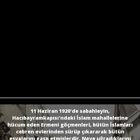
11 Haziran 1920'de sabahleyin,
Hacıbayramkapısı'ndaki İslam mahallelerine
hücum eden Ermeni göçmenleri, bütün İslamları
cebren evlerinden sürüp çıkararak bütün
eşyalarını gasp etmişlerdir. Neye uğradıklarını