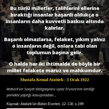
Bu türlü milletler, talihlerini ellerine
bıraktığı insanlar başarılı oldukça o
insanların daha kuvvetli baskısı altında
kalırlar.
Başarılı olmazlarsa, felaket, yıkım yalnız
o insanların de­ğil, onlara tabi olan
toplumun başına gelir.
O halde her iki ihtimalde de böyle bir
millet felakete maruz ve mahkumdur.
Mustafa Kemal Atatürk
- 3 Ocak 1922
Atatürk'ün Sovyet delegasyonu üyesi Frunze'nin verdiği
yemekte yaptığı konuşmadan...
Kaynak:
Atatürk'ün Bütün Eserleri, 12. Cilt, s.199