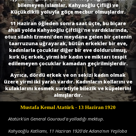
bilemeyen İslamlar, Kahyaoğlu Çifliği ve
Küçükdikili yoluyla göçe mecbur olmuşlardır.
11 Haziran öğleden sonra saat üçte, bu biçare
ahali yolda Kahyaoğlu Çiftliği'ne vardıklarında,
otuz silahlı Ermeni'den meydana gelen bir çetenin
taarruzuna uğrayarak, bütün erkekler bir eve,
kadınlarla çocuklar diğer bir eve doldurulmuş,
kırk üç erkek, yirmi bir kadın ve miktarı tespit
edilemeyen çocuklar kamadan geçirilmişlerdir.
Ayrıca, dördü erkek ve on sekizi kadın olmak
üzere yirmi iki yaralı vardır. Kadınların kollarını ve
kulaklarını kesmek suretiyle bilezik ve küpelerini
almışlardır.
Mustafa Kemal Atatürk
- 13 Haziran 1920
Atatürk'ün General Gouraud'a yolladığı mektup.
Kahyaoğlu Katliamı, 11 Haziran 1920'de Adana'nın Yeşiloba