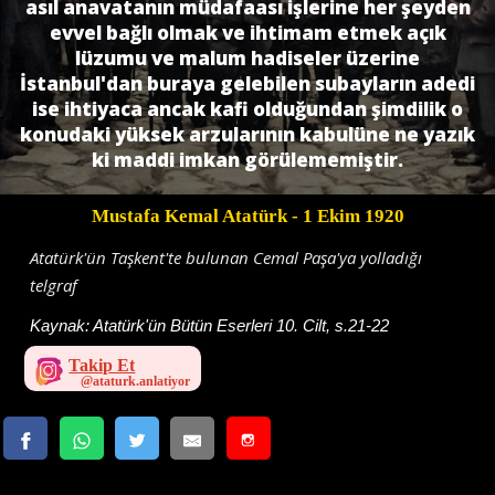
asıl anavatanın müdafaası işlerine her şeyden
evvel bağlı olmak ve ihtimam etmek açık
lüzumu ve malum hadiseler üzerine
İstanbul'dan buraya gelebilen subayların adedi
ise ihtiyaca ancak kafi olduğundan şimdilik o
konudaki yüksek arzularının kabulüne ne yazık
ki maddi imkan görülememiştir.
Mustafa Kemal Atatürk
- 1 Ekim 1920
Atatürk'ün Taşkent'te bulunan Cemal Paşa'ya yolladığı
telgraf
Kaynak:
Atatürk'ün Bütün Eserleri 10. Cilt, s.21-22
Takip Et