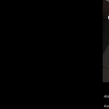
Ata
Rom