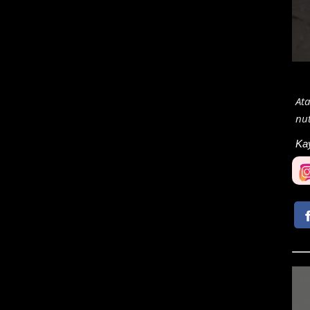
At
nut
Ka