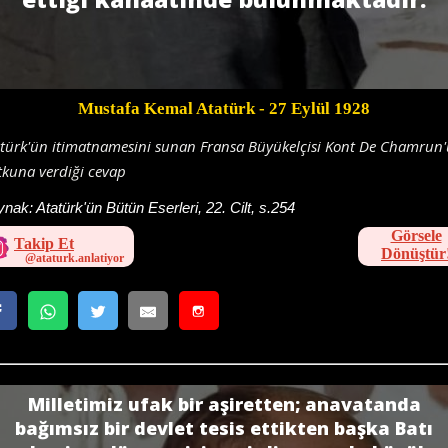
Mustafa Kemal Atatürk
- 27 Eylül 1928
atürk'ün itimatnamesini sunan Fransa Büyükelçisi Kont De Chamrun
kuna verdiği cevap
ynak:
Atatürk'ün Bütün Eserleri, 22. Cilt, s.254
Görsele
Takip Et
Dönüştür
Milletimiz ufak bir aşiretten; anavatanda
bağımsız bir devlet tesis ettikten başka Batı