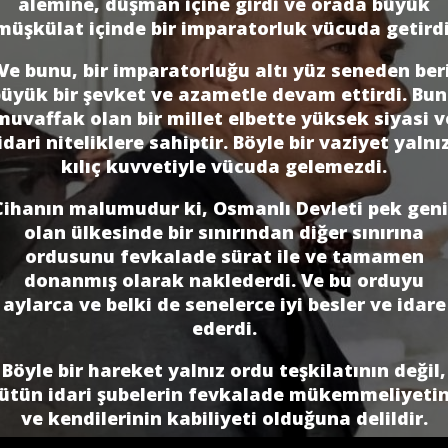
alemine, düşman içine girdi ve orada büyük
müşkülat içinde bir imparatorluk vücuda getirdi
Ve bunu, bir imparatorluğu altı yüz seneden ber
üyük bir şevket ve azametle devam ettirdi. Bu
muvaffak olan bir millet elbette yüksek siyasi v
idari niteliklere sahiptir. Böyle bir vaziyet yalnı
kılıç kuvvetiyle vücuda gelemezdi.
Cihanın malumudur ki, Osmanlı Devleti pek geni
olan ülkesinde bir sınırından diğer sınırına
ordusunu fevkalade sürat ile ve tamamen
donanmış olarak naklederdi. Ve bu orduyu
aylarca ve belki de senelerce iyi besler ve idare
ederdi.
Böyle bir hareket yalnız ordu teşkilatının değil,
ütün idari şubelerin fevkalade mükemmeliyeti
ve kendilerinin kabiliyeti olduğuna delildir.