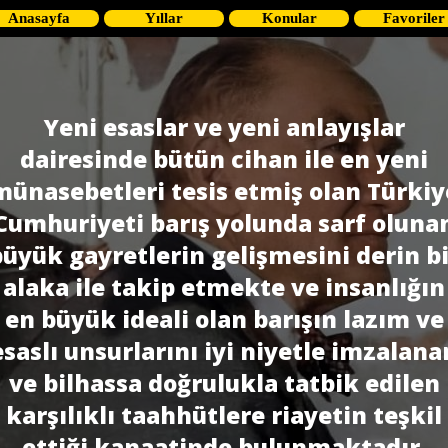
Anasayfa
Yıllar
Konular
Favoriler
Yeni esaslar ve yeni anlayışlar
dairesinde bütün cihan ile en yeni
münasebetleri tesis etmiş olan Türkiy
Cumhuriyeti barış yolunda sarf oluna
büyük gayretlerin gelişmesini derin bi
alaka ile takip etmekte ve insanlığın
en büyük ideali olan barışın lazım ve
esaslı unsurlarını iyi niyetle imzalana
ve bilhassa doğrulukla tatbik edilen
karşılıklı taahhütlere riayetin teşkil
ettiği kanaatinde bulunmaktadır.