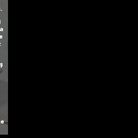
.
i
na
e
z
ş
ne