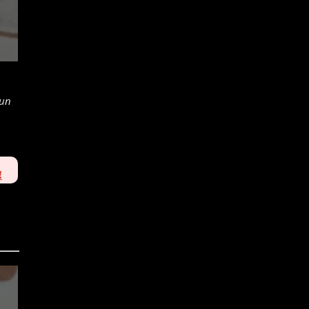
'un
!