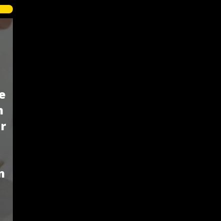
e
n
r
n