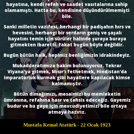
hayatına, kendi refah ve saadet vasıtalarına sahip
olamamıştı. Hatta bu, kendisine düşündürülmemişti
bile.
Sanki milletin vazifesi, herhangi bir padişahın hırs ve
hevesini, herhangi bir serdarın geniş ve şaşalı
hayatı­nı temin için sürüler halinde şuraya buraya
gitmekten ibaretti. Fakat bugün böyle de­ğildir.
Bugün bütün halk, hepimiz benliğimizin idrakindeyiz.
Mukadderatımıza hakim bulunuyoruz. Tekrar
Viyana'ya gitmek, Mısır'ı fethetmek, Hindistan'da
imparatorluk kurmak gibi hayallere kapılacak kimse
kalmamıştır.
Bütün dimağımızı, mesaimizi bu memleketin
ümranına, refahına hasr ve tahsis edeceğiz. Gayemiz
budur ve bu gaye için mevcudiyetimizi bile ortaya
atmaya hazırız.
Mustafa Kemal Atatürk
- 22 Ocak 1923