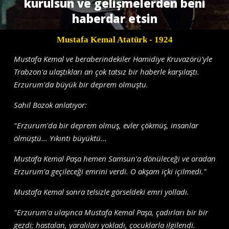
kurulsun ve gelişmelerden beni
haberdar etsin
Mustafa Kemal Atatürk
- 1924
Mustafa Kemal ve beraberindekiler Hamidiye Kruvazörü'yle
Trabzon'a ulaştıkları an çok tatsız bir haberle karşılaştı.
Erzurum'da büyük bir deprem olmuştu.
Sahil Bozok anlatıyor:
"Erzurum'da bir deprem olmuş, evler çökmüş, insanlar
ölmüştü... Yıkıntı büyüktü...
Mustafa Kemal Paşa hemen Samsun'a dönüleceği ve oradan
Erzurum'a geçileceği emrini verdi. O akşam içki içilmedi."
Mustafa Kemal sonra telsizle görseldeki emri yolladı.
"Erzurum'a ulaşınca Mustafa Kemal Paşa, çadırları bir bir
gezdi; hastalan, yaralıları yokladı, ço­cuklarla ilgilendi.