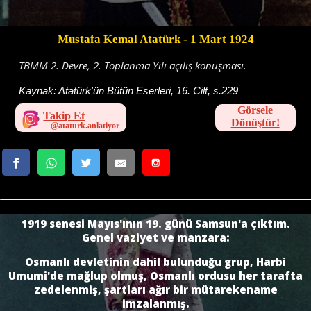
Mustafa Kemal Atatürk
- 1 Mart 1924
TBMM 2. Devre, 2. Toplanma Yılı açılış konuşması.
Kaynak:
Atatürk'ün Bütün Eserleri, 16. Cilt, s.229
Görsele
Takip Et
Dönüştür!
1919 senesi Mayıs'ının 19. günü Samsun'a çıktım.
Genel vaziyet ve manzara:
Osmanlı devletinin dahil bulunduğu grup, Harbi
Umumi'de mağlup olmuş, Osmanlı ordusu her tarafta
zedelenmiş, şartları ağır bir mütarekename
imzalanmış.