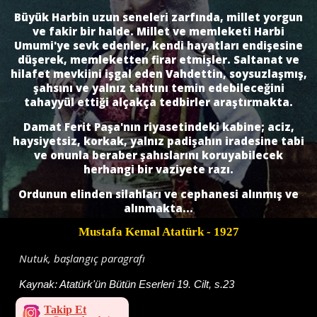
Büyük Harbin uzun seneleri zarfında, millet yorgun
ve fakir bir halde. Millet ve memleketi Harbi
Umumi'ye sevk edenler, kendi hayatları endişesine
düşerek, memleketten firar etmişler. Saltanat ve
hilafet mevkiini işgal eden Vahdettin, soysuzlaşmış,
şahsını ve yalnız tahtını temin edebileceğini
tahayyül ettiği alçakça tedbirler araştırmakta.
Damat Ferit Paşa'nın riyasetindeki kabine; aciz,
haysiyetsiz, korkak, yalnız padişahın iradesine tabi
ve onunla beraber şahıslarını koruyabilecek
herhangi bir vaziyete razı.
Ordunun elinden silahları ve cephanesi alınmış ve
alınmakta...
Mustafa Kemal Atatürk
- 1927
Nutuk, başlangıç paragrafı
Kaynak:
Atatürk'ün Bütün Eserleri 19. Cilt, s.23
Takip Et