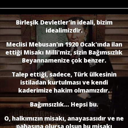
Birleşik Devletler'in ideali, bizim
idealimizdir.
Meclisi Mebusan'ın 1920 Ocak'ında ilan
ettiği Misakı Milli'miz, sizin Bağımsızlık
Beyannamenize çok benzer.
Talep ettiği, sadece, Türk ülkesinin
istiladan kurtulması ve kendi
kaderimize hakim olmamızdır.
Bağımsızlık... Hepsi bu.
O, halkımızın misakı, anayasasıdır ve ne
pahasına olursa olsun bu misakı