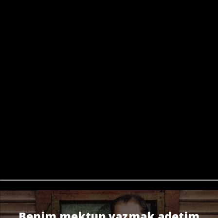
Benim mektup yazmak adetim