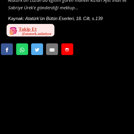
Atatürk'ün Lozan'da eğitim gören manevi kızları Afet İnan ve
Sabriye Ürek'e gönderdiği mektup...
Kaynak:
Atatürk'ün Bütün Eserleri, 18. Cilt, s.139
Takip Et