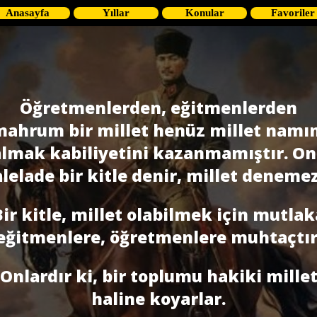
Anasayfa
Yıllar
Konular
Favoriler
Öğretmenlerden, eğitmenlerden
ahrum bir millet henüz millet namı
almak kabiliyetini kazanmamıştır. On
alelade bir kitle denir, millet denemez
Bir kitle, millet olabilmek için mutlak
eğitmenlere, öğretmenlere muhtaçtır
Onlardır ki, bir toplumu hakiki mille
haline koyarlar.