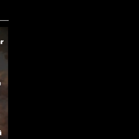
ar
a
i
ü