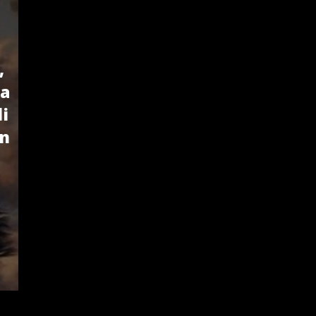
,
ra
di
an