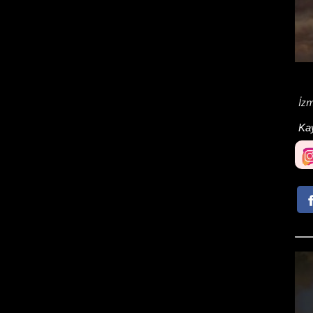
İz
Ka