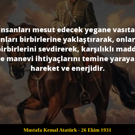
İnsanları mesut edecek yegane vasıta
nları birbirlerine yaklaştırarak, onla
irbirlerini sevdirerek, karşılıklı mad
e manevi ihtiyaçlarını temine yaray
hareket ve enerjidir.
Mustafa Kemal Atatürk
- 26 Ekim 1931