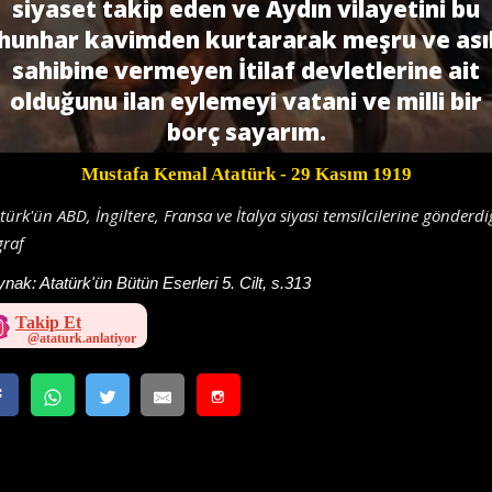
siyaset takip eden ve Aydın vilayetini bu
hunhar kavimden kurtararak meşru ve ası
sahibine vermeyen İtilaf devletlerine ait
olduğunu ilan eylemeyi vatani ve milli bir
borç sayarım.
Mustafa Kemal Atatürk
- 29 Kasım 1919
türk'ün ABD, İngiltere, Fransa ve İtalya siyasi temsilcilerine gönderdi
graf
ynak:
Atatürk'ün Bütün Eserleri 5. Cilt, s.313
Takip Et