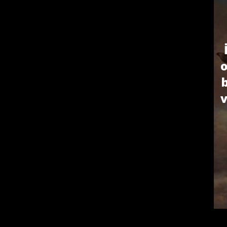
o
b
v