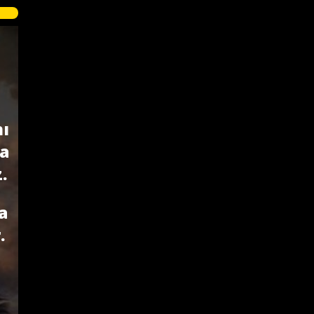
nı
a
.
a
.
t