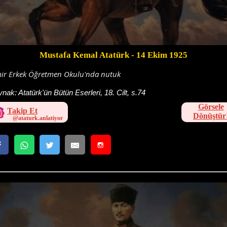
Mustafa Kemal Atatürk
- 14 Ekim 1925
mir Erkek Öğretmen Okulu'nda nutuk
ynak:
Atatürk'ün Bütün Eserleri, 18. Cilt, s.74
Görsele
Takip Et
Dönüştür