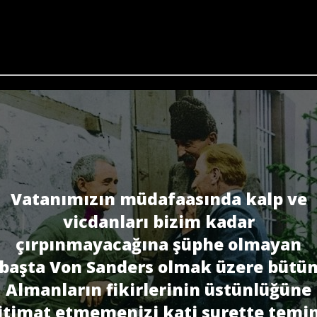
Vatanımızın müdafaasında kalp ve
vicdanları bizim kadar
çırpınmayacağına şüphe olmayan
başta Von Sanders olmak üzere bütü
Almanların fikirlerinin üstünlüğüne
itimat etmemenizi kati surette temi