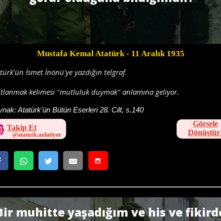
Mustafa Kemal Atatürk
- 11 Aralık 1935
türk'ün İsmet İnönü'ye yazdığın telgraf.
tlanmak kelimesi "mutluluk duymak" anlamına geliyor.
ynak:
Atatürk'ün Bütün Eserleri 28. Cilt, s.140
Görsele
Takip Et
Dönüştür
Bir muhitte yaşadığım ve his ve fikird