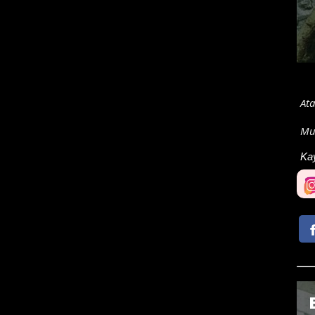
Ata
Mu
Ka