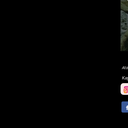
At
Ka