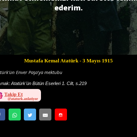
ederim.
Mustafa Kemal Atatürk
- 3 Mayıs 1915
atürk'ün Enver Paşa'ya mektubu
ynak:
Atatürk'ün Bütün Eserleri 1. Cilt, s.219
Takip Et