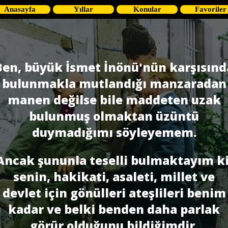
Anasayfa
Yıllar
Konular
Favoriler
Ben, büyük İsmet İnönü'nün karşısınd
bulunmakla mutlandığı manzaradan
manen değilse bile maddeten uzak
bulunmuş olmaktan üzüntü
duymadığımı söyleyemem.
Ancak şununla teselli bulmaktayım ki
senin, hakikati, asaleti, millet ve
devlet için gönülleri ateşlileri benim
kadar ve belki benden daha parlak
görür olduğunu bildiğimdir.