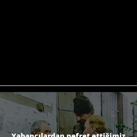
Yabancılardan nefret ettiğimiz