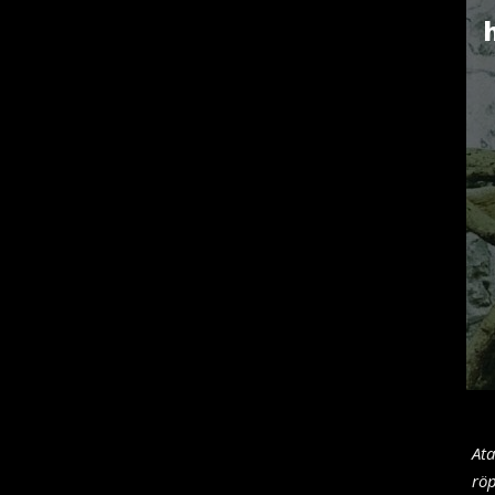
Ata
rö