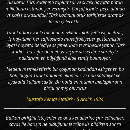
Bu karar Türk kadınına toplumsal ve siyasi hayatta bütün
milletlerin üstünde yer vermiştir. Çarşaf içinde, peçe altında
ve kafes arkasındaki Türk kadınını artık tarihlerde aramak
lazım gelecektir.
Türk kadını evdeki medeni mevkiini salahiyetle işgal etmiş,
iş hayatının her safhasında muvaffakiyetler göstermiştir.
Siyasi hayatta belediye seçimlerinde tecrübesini yapan Türk
kadını, bu sefer de mebus seçme ve seçilme suretiyle
haklarının en büyüğünü elde etmiş bulunuyor.
Medeni memleketlerin bir çoğunda kadından esirgenen bu
hak, bugün Türk kadınının elindedir ve onu salahiyet ve
liyakatla kullanacaktır. Bu notla en mühim inkılaplardan
birini anmış oluyoruz
Mustafa Kemal Atatürk - 5 Aralık 1934
Balkan birliğini isteyenler ve onu kendilerine şiar edinenler,
savaş ile barışın ne olduğunu tecrübe ile bildikten sonra