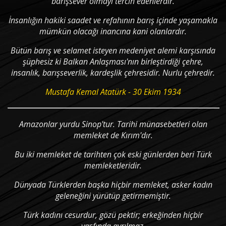
barışsever olmayı tercih edenlerdir.
İnsanlığın hakiki saadet ve refahının barış içinde yaşamakla
mümkün olacağı inancına kani olanlardır.
Bütün barış ve selamet isteyen medeniyet alemi karşısında
şüphesiz ki Balkan Anlaşması'nın birleştirdiği çehre,
insanlık, barışseverlik, kardeşlik çehresidir. Nurlu çehredir.
Mustafa Kemal Atatürk - 30 Ekim 1934
Amazonlar yurdu Sinop'tur. Tarihi münasebetleri olan
memleket de Kırım'dır.
Bu iki memleket de tarihten çok eski günlerden beri Türk
memleketleridir.
Dünyada Türklerden başka hiçbir memleket, asker kadın
geleneğini yürütüp getirmemiştir.
Türk kadını cesurdur, gözü pektir; erkeğinden hiçbir