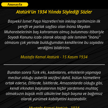
Anasayfa
Atatürk'ün 1934 Yılında Söylediği Sözler
Başvekil İsmet Paşa Hazretleri'nin inkılap tarihimizin ilk
şerefli ve parlak sayfası olan İnönü Meydan
Muharebelerinin baş kahramanı olmuş bulunması itibariyle
Soyadı Kanunu icabı olarak alacağı aile isminin "İnönü"
olmasını çok yerinde bulduğumdan kendilerine bu soyadını
verdiğimi bildiririm.
Mustafa Kemal Atatürk - 15 Kasım 1934
Bundan sonra Türk ırkı, kadınlarını, erkeklerin yapmaya
mecbur olduğu askerlik vazifesi dahil, bütün hizmetlere
ortak ederse, Etilerde, İskitlerde, Amazonlarda olduğu gibi,
kendi ırkından başkalarının hiçbir yardımına muhtaç
olmaksızın büyük milli ülkülerine başlı başına ve bağımsız
olarak yürümek kabiliyetini kazanabilir.