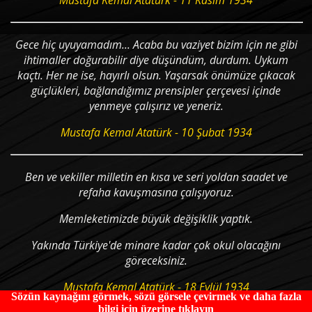
Mustafa Kemal Atatürk - 11 Kasım 1934
Gece hiç uyuyamadım... Acaba bu vaziyet bizim için ne gi­bi
ihtimaller doğurabilir diye düşündüm, durdum. Uykum
kaçtı. Her ne ise, hayır­lı olsun. Yaşarsak önümüze çıkacak
güçlükleri, bağlandığımız prensipler çerçevesi içinde
yenmeye çalışırız ve yeneriz.
Mustafa Kemal Atatürk - 10 Şubat 1934
Ben ve vekiller milletin en kısa ve seri yoldan saadet ve
refaha kavuşmasına çalışıyoruz.
Memleketimizde büyük değişiklik yaptık.
Yakında Türkiye'de minare kadar çok okul olacağını
göreceksiniz.
Mustafa Kemal Atatürk - 18 Eylül 1934
Sözün kaynağını görmek, sözü görsele çevirmek ve daha fazla
bilgi için üzerine tıklayın