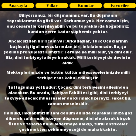
Anasayfa
Yıllar
Konular
Favoriler
Biliyorsunuz, bir düşmanı­mız var. Bu düşmanın
topraklarımızda gözü var. Korkumuz yok. Her zaman için,
onu cesaretle karşılayabilir ve bu topraklarda boğabiliriz;
bundan zerre kadar şüphemiz yoktur.
Ancak sizden bir ricam var: Arkadaşlar, Türk Ocaklarının
başlıca iştigal mevzularından biri, inkılabımızdır. Bu, şu
şekilde prensipleştirilmiştir: Terbiye ya milli olur, ya dini olur.
Biz, dini terbiyeyi aileye bıraktık. Milli terbiyeyi de devlete
aldık.
Mekteplerimizde ve bütün kültür müesseselerimizde milli
terbiye esas kabul edilmiştir.
Tuttuğumuz yol budur: Çocuk, dini terbiyesini ailesinden
alacaktır. Bu arada, İlahiyat Fakültesi gibi, dini terbiyeyi
takviye edecek müesseseler de kurmak üzereyiz. Fakat bu,
zaman meselesidir.
Halbuki, inkılabımızın tam dönüm anında topraklarımıza göz
dikerek saldırmak isteyen düşmanın, dini ele alarak birçok
fitne ve fesatla halkı aldatmaya kalkıp, türlü entrikalar
çevirmekten çekinmeyeceği de muhakkaktır.