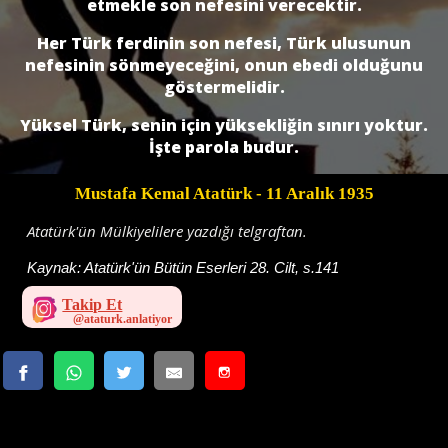
etmekle son nefesini verecektir.
Her Türk ferdinin son nefesi, Türk ulusunun
nefesinin sönmeyeceğini, onun ebedi olduğunu
göstermelidir.
Yüksel Türk, senin için yüksekliğin sınırı yoktur.
İşte parola budur.
Mustafa Kemal Atatürk
- 11 Aralık 1935
Atatürk'ün Mülkiyelilere yazdığı telgraftan.
Kaynak:
Atatürk'ün Bütün Eserleri 28. Cilt, s.141
Takip Et