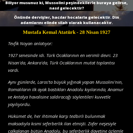
Biliyor musunuz ki, Mussolini peşindekilerle buraya gelirse,
nasıl gelecektir?
Önünde dervişler, hacılar hocalarla gelecektir. Din
adamlarını elinde silah olarak kullanacaktır.
Mustafa Kemal Atatürk
- 28 Nisan 1927
Tevfik Noyan anlatıyor:
1927 senesinde idi. Türk Ocaklarının en verimli devri. 23
Nisan'da, Ankara'da, Türk Ocaklarının mutat toplantısı
vardı.
Aynı günlerde, Laros'ta büyük yığınak yapan Mussolini'nin,
Romalıların ilk ayak bastıkları Anadolu kıyılarında, Anamur
ve Antalya havalisine saldıracağı söylentileri kuvvetle
yayılıyordu.
Hükü­met de, her ihtimale karşı tedbirli bulunmak
maksadıyla kısmi seferberlik ilan etmişti. Zafer neşesiyle
çalkalanan bütün Anadolu, bu seferberlik davetine özlemle