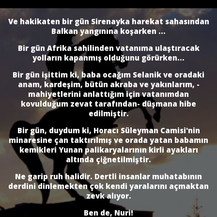
Ve hakikaten bir gün Sirenayka harekat sahasından
Balkan yangınına koşarken ...
Bir gün Afrika sahilinden vatanıma ulaştıracak
yolların kapanmış olduğunu görürken...
Bir gün işittim ki, baba ocağım Selanik ve oradaki
anam, kardeşim, bütün akraba ve yakınlarım, -
mahiyetlerini anlattığım için vatanımdan
kovulduğum zevat tarafından- düşmana hibe
edilmiştir.
Bir gün, duydum ki, Horacı Süleyman Camisi'nin
minaresine çan taktırılmış ve orada yatan babamın
kemikleri Yunan palikaryalarının kirli ayakları
altında çiğnetilmiştir.
Ne garip ruh halidir. Dertli insanlar muhatabının
derdini dinlemekten çok kendi yaralarını açmaktan
zevk alıyor.
Ben de, Nuri!