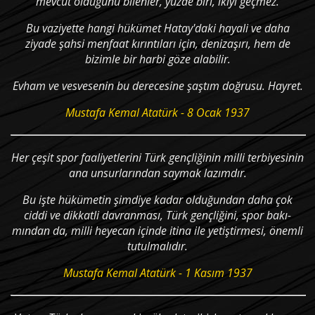
mevcut olduğunu bilenler, yüzde biri, ikiyi geçmez.
Bu vaziyette hangi hükümet Hatay'daki hayali ve daha
ziyade şahsi menfaat kırıntıları için, denizaşırı, hem de
bizimle bir harbi göze alabilir.
Evham ve vesvesenin bu derecesine şaştım doğrusu. Hayret.
Mustafa Kemal Atatürk - 8 Ocak 1937
Her çeşit spor faaliyetlerini Türk gençliğinin milli terbiyesinin
ana unsurlarından saymak lazımdır.
Bu işte hükümetin şimdiye kadar olduğundan daha çok
ciddi ve dikkatli davranması, Türk gençliğini, spor bakı­
mından da, milli heyecan içinde itina ile yetiştirmesi, önemli
tutulmalıdır.
Mustafa Kemal Atatürk - 1 Kasım 1937