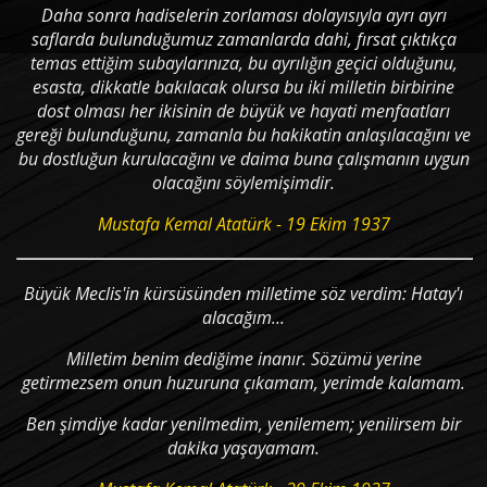
Daha sonra hadiselerin zorlaması dolayısıyla ayrı ayrı
saflarda bulunduğumuz zamanlarda dahi, fırsat çıktıkça
temas ettiğim subaylarınıza, bu ayrılığın geçici olduğunu,
esasta, dikkatle bakılacak olursa bu iki milletin birbirine
dost olması her ikisinin de büyük ve hayati menfaatları
gereği bulunduğunu, zamanla bu hakikatin anlaşılacağı­nı ve
bu dostluğun kurulacağını ve daima buna çalışmanın uygun
olacağını söylemi­şimdir.
Mustafa Kemal Atatürk - 19 Ekim 1937
Büyük Meclis'in kürsüsünden milletime söz verdim: Hatay'ı
alacağım...
Milletim benim dediğime inanır. Sözümü yerine
getirmezsem onun huzuruna çıkamam, yerimde kalamam.
Ben şimdiye kadar yenilmedim, yenilemem; yenilirsem bir
dakika yaşayamam.