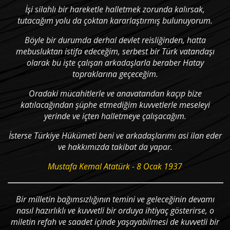
İşi silahlı bir hareketle halletmek zorunda kalırsak,
tutacağım yolu da çoktan kararlaştırmış bulunuyorum.
Böyle bir durumda derhal devlet reisliğinden, hatta
mebusluktan istifa edeceğim, serbest bir Türk vatandaşı
olarak bu işte çalışan arkadaşlarla beraber Hatay
topraklarına geçeceğim.
Oradaki mücahitlerle ve anavatandan kaçıp bize
katılacağından şüphe etmediğim kuvvetlerle meseleyi
yerinde ve içten halletmeye çalışacağım.
İsterse Türkiye Hükümeti beni ve arkadaşlarımı asi ilan eder
ve hakkımızda takibat da yapar.
Mustafa Kemal Atatürk - 8 Ocak 1937
Bir milletin bağımsızlığının temini ve geleceğinin devamı
nasıl hazırlıklı ve kuvvetli bir orduya ihtiyaç gösterirse, o
miletin refah ve saadet içinde yaşayabilmesi de kuvvetli bir