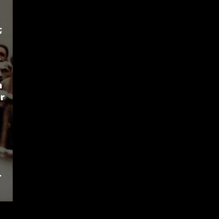
;
a
r
.