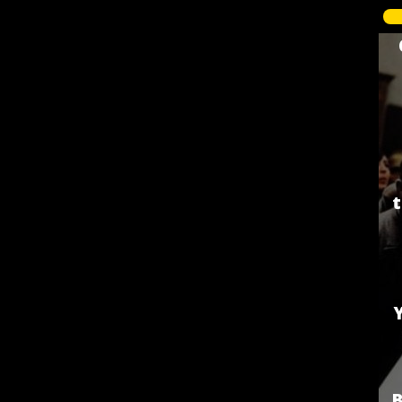
t
Y
B