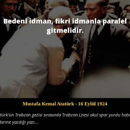
Bedeni idman, fikri idmanla paralel
gitmelidir.
Mustafa Kemal Atatürk
- 16 Eylül 1924
türk'ün Trabzon gezisi sırasında Trabzon Lisesi okul spor yurdu hatı
terine yazdığı yazı...