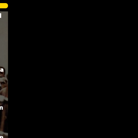
l
ca
an
an