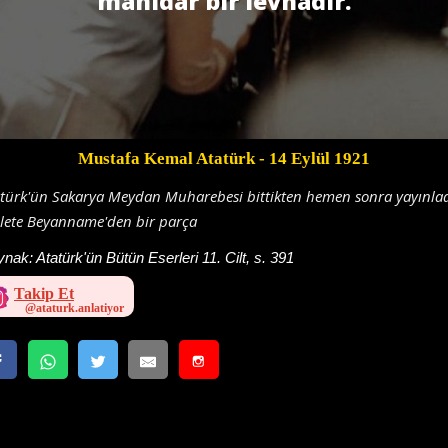
manidar bir levhadır.
Mustafa Kemal Atatürk
- 14 Eylül 1921
türk'ün Sakarya Meydan Muharebesi bittikten hemen sonra yayınlad
llete Beyanname'den bir parça
ynak:
Atatürk'ün Bütün Eserleri 11. Cilt, s. 391
Takip Et