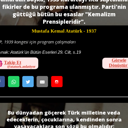
fikirler de bu programa ulanmıştır. Parti'nin
güttüğü bütün bu esaslar "Kemalizm
Prensipleridir".
Mustafa Kemal Atatürk
- 1937
, 1939 kongesi için program çalışmaları
ynak:
Atatürk'ün Bütün Eserleri 29. Cilt, s.19
Görsele
Takip Et
Dönüştür
Bu dünyadan göçerek Türk milletine veda
edeceklerin, çocuklarına, kendinden sonra
yaşayacaklara son sözü bu olmalıdır: