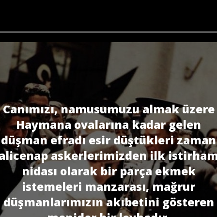
Canımızı, namusumuzu almak üzere
Haymana ovalarına kadar gelen
düşman efradı esir düştükleri zaman
alicenap askerlerimizden ilk istirha
nidası olarak bir par­ça ekmek
istemeleri manzarası, mağrur
düşmanlarımızın akıbetini gösteren