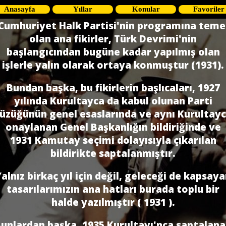
Anasayfa
Yıllar
Konular
Favoriler
Cumhuriyet Halk Partisi'nin programına teme
olan ana fikirler, Türk Devrimi'nin
başlangıcından bugüne kadar yapılmış olan
işlerle yalın olarak ortaya konmuştur (1931).
Bundan başka, bu fikirlerin başlıcaları, 1927
yılında Kurultayca da kabul olunan Parti
üzüğünün genel esaslarında ve aynı Kurultay
onaylanan Genel Başkanlığın bildiriğinde ve
1931 Kamutay seçimi dolayısıyla çıkarılan
bildirikte saptalanmıştır.
alnız birkaç yıl için değil, geleceği de kapsay
tasarılarımızın ana hatları burada toplu bir
halde yazılmıştır ( 1931 ).
unlardan başka, 1935 Kurultayı'nca saptalan