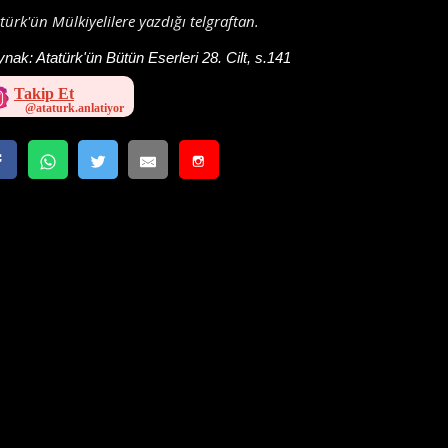
türk'ün Mülkiyelilere yazdığı telgraftan.
ynak:
Atatürk'ün Bütün Eserleri 28. Cilt, s.141
Takip Et