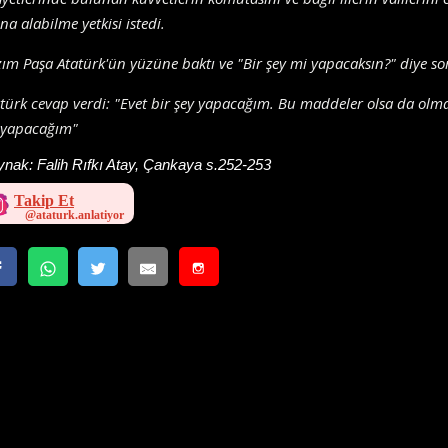
ına alabilme yetkisi istedi.
ım Paşa Atatürk'ün yüzüne baktı ve "Bir şey mi yapacaksın?" diye so
türk cevap verdi: "Evet bir şey yapacağım. Bu maddeler olsa da olm
 yapacağım"
ynak:
Falih Rıfkı Atay, Çankaya s.252-253
Takip Et