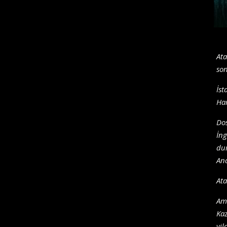
Ata
son
İst
Har
Dos
İng
dur
Ana
Ata
Ama
Ka
vil