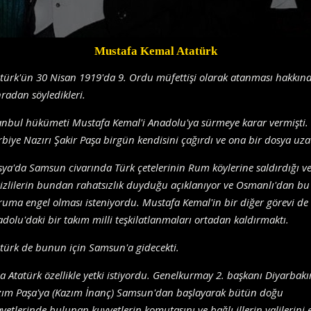
Mustafa Kemal Atatürk
türk'ün 30 Nisan 1919'da 9. Ordu müfettişi olarak atanması hakkın
radan söyledikleri.
anbul hükümeti Mustafa Kemal'i Anadolu'ya sürmeye karar vermişti.
biye Nazırı Şakir Paşa birgün kendisini çağırdı ve ona bir dosya uzat
ya'da Samsun civarında Türk çetelerinin Rum köylerine saldırdığı v
izlilerin bundan rahatsızlık duyduğu açıklanıyor ve Osmanlı'dan bu
uma engel olması isteniyordu. Mustafa Kemal'in bir diğer görevi de
dolu'daki bir takım milli teşkilatlanmaları ortadan kaldırmaktı.
türk de bunun için Samsun'a gidecekti.
 Atatürk özellikle yetki istiyordu. Genelkurmay 2. başkanı Diyarbakır
zım Paşa'ya (Kazım İnanç) Samsun'dan başlayarak bütün doğu
ayetlerinde bulunan kuvvetlerin komutasını ve bağlı illerin valilerini 