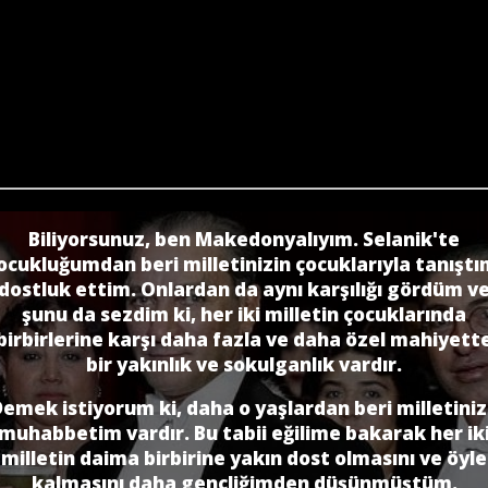
Biliyorsunuz, ben Makedonyalıyım. Selanik'te
ocukluğumdan beri milletinizin çocuklarıyla tanıştı
dostluk ettim. Onlardan da aynı karşılığı gördüm v
şunu da sezdim ki, her iki milletin çocuklarında
birbirlerine karşı daha fazla ve daha özel mahiyett
bir yakınlık ve sokulganlık vardır.
emek istiyorum ki, daha o yaşlardan beri milletini
muhabbetim vardır. Bu tabii eğilime bakarak her ik
milletin daima birbirine yakın dost olmasını ve öyle
kalmasını daha gençliğimden düşünmüştüm.