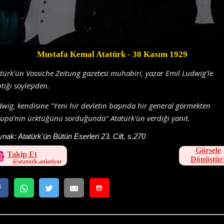
Mustafa Kemal Atatürk
- 30 Kasım 1929
türk'ün Vossiche Zeitung gazetesi muhabiri, yazar Emil Ludwig'le
tığı söyleşiden.
wig, kendisine "Yeni hir devletin başında hir general görmekten
upa'nın ürktüğünü sorduğunda" Atatürk'ün verdiği yanıt.
ynak:
Atatürk'ün Bütün Eserleri 23. Cilt, s.270
Görsele
Takip Et
Dönüştür