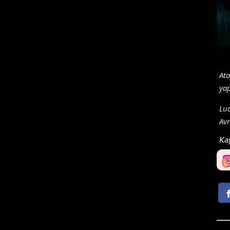
Ata
yap
Lud
Avr
Ka