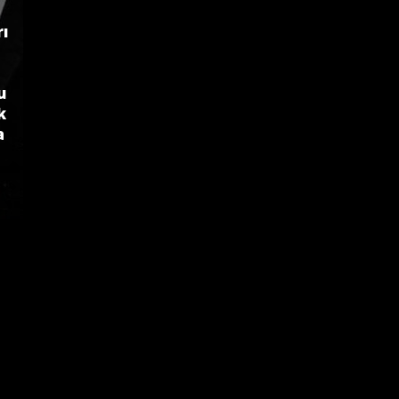
ı
u
k
a
.