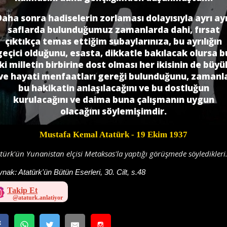
Daha sonra hadiselerin zorlaması dolayısıyla ayrı ayr
saflarda bulunduğumuz zamanlarda dahi, fırsat
çıktıkça temas ettiğim subaylarınıza, bu ayrılığın
geçici olduğunu, esasta, dikkatle bakılacak olursa b
iki milletin birbirine dost olması her ikisinin de büyü
ve hayati menfaatları gereği bulunduğunu, zamanl
bu hakikatin anlaşılacağı­nı ve bu dostluğun
kurulacağını ve daima buna çalışmanın uygun
olacağını söylemi­şimdir.
Mustafa Kemal Atatürk
- 19 Ekim 1937
türk'ün Yunanistan elçisi Metaksas'la yaptığı görüşmede söyledikleri
ynak:
Atatürk'ün Bütün Eserleri, 30. Cilt, s.48
Takip Et