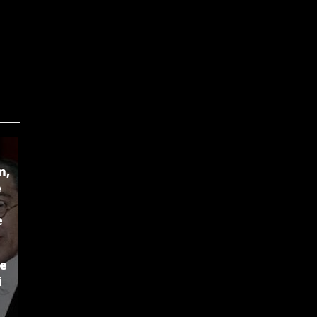
m,
e
e
ze
i