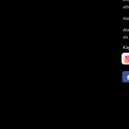
alt
Kaz
Ata
da
Ka