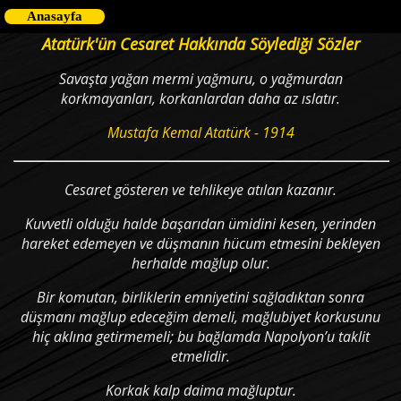
Anasayfa
Atatürk'ün Cesaret Hakkında Söylediği Sözler
Savaşta yağan mermi yağmuru, o yağmurdan
korkmayanları, korkanlardan daha az ıslatır.
Mustafa Kemal Atatürk - 1914
Cesaret gösteren ve tehlikeye atılan kazanır.
Kuvvetli olduğu halde başarıdan ümidini kesen, yerinden
hareket edemeyen ve düşmanın hücum etmesini bekleyen
herhalde mağlup olur.
Bir komutan, birliklerin emniyetini sağladıktan sonra
düşmanı mağlup edeceğim demeli, mağlubiyet korkusunu
hiç aklına getirmemeli; bu bağlamda Napolyon’u taklit
etmelidir.
Korkak kalp daima mağluptur.