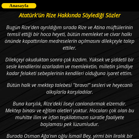
Anasayfa
Atatürk'ün Rize Hakkında Söylediği Sözler
Bugün Rize'den ayrıldığım sırada Rize ve Atina müftülerinin
temsil ettiği bir hoca heyeti, bütün memleket ve civar halkı
önünde kapattırılan medreselerin açılmasını dilekçeyle talep
ettiler.
Dilekçeyi okuduktan sonra çok kızdım. Yüksek ve şiddetli bir
sesle kendilerini azarladım ve memleketin, milletin şimdiye
kadar felaketi sebeplerinin kendileri olduğuna işaret ettim.
Bütün halk ve mektep talebesi "bravo!" sesleri ve heyecanlı
alkışlarla karşıladılar.
Buna karşılık, Rize'deki liseyi canlandırmak elzemdir.
Mektep binası ve eğitim aletleri yoktur. Hocaları çok olan bu
muhitte ilim ve irfan teşkilatımızın süratle faaliyete
başlaması pek lüzumludur.
Burada Osman Ağa'nın oğlu İsmail Bey, yirmi bin liralık bir