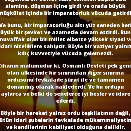
alemine, düşman içine girdi ve orada büyük
müşkülat içinde bir imparatorluk vücuda getirdi
Ve bunu, bir imparatorluğu altı yüz seneden ber
üyük bir şevket ve azametle devam ettirdi. Bu
muvaffak olan bir millet elbette yüksek siyasi v
idari niteliklere sahiptir. Böyle bir vaziyet yalnı
kılıç kuvvetiyle vücuda gelemezdi.
Cihanın malumudur ki, Osmanlı Devleti pek geni
olan ülkesinde bir sınırından diğer sınırına
ordusunu fevkalade sürat ile ve tamamen
donanmış olarak naklederdi. Ve bu orduyu
aylarca ve belki de senelerce iyi besler ve idare
ederdi.
Böyle bir hareket yalnız ordu teşkilatının değil,
ütün idari şubelerin fevkalade mükemmeliyeti
ve kendilerinin kabiliyeti olduğuna delildir.