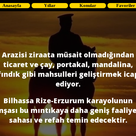
Anasayfa
Yıllar
Konular
Favoriler
Arazisi ziraata müsait olmadığından
ticaret ve çay, portakal, mandalina,
fındık gibi mahsulleri geliştirmek ica
ediyor.
Bilhassa Rize-Erzurum karayolunun
nşası bu mıntıkaya daha geniş faaliy
sahası ve refah temin edecektir.