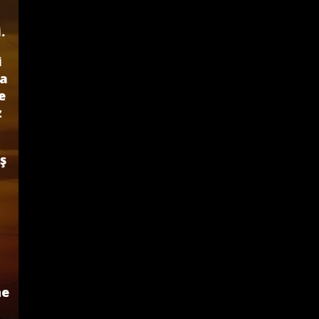
.
i
na
e
z
ş
ne