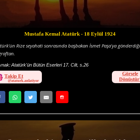
Mustafa Kemal Atatürk
- 18 Eylül 1924
türk'ün Rize seyahati sonrasında başbakan İsmet Paşa'ya gönderdiğ
graftan.
ynak:
Atatürk'ün Bütün Eserleri 17. Cilt, s.26
Görsele
Takip Et
Dönüştür