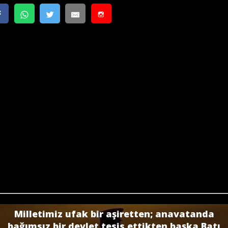
Milletimiz ufak bir aşiretten; anavatanda
bağımsız bir devlet tesis ettikten başka Batı