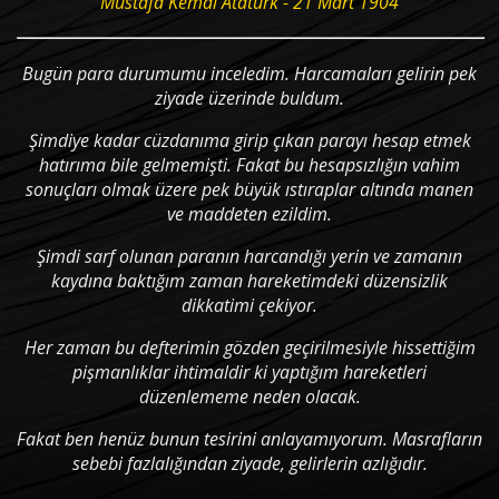
Mustafa Kemal Atatürk - 21 Mart 1904
Bugün para durumumu inceledim. Harcamaları gelirin pek
ziyade üzerinde buldum.
Şimdiye kadar cüzdanıma girip çıkan parayı hesap etmek
hatırıma bile gelmemişti. Fakat bu hesapsızlığın vahim
sonuçları olmak üzere pek büyük ıstıraplar altında manen
ve maddeten ezildim.
Şimdi sarf olunan paranın harcandığı yerin ve zamanın
kaydına baktığım zaman hareketimdeki düzensizlik
dikkatimi çekiyor.
Her zaman bu defterimin gözden geçirilmesiyle hissettiğim
pişmanlıklar ihtimaldir ki yaptığım hareketleri
düzenlememe neden olacak.
Fakat ben henüz bunun tesirini anlayamıyorum. Masrafların
sebebi fazlalığından ziyade, gelirlerin azlığıdır.