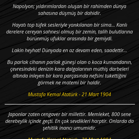
Napolyon; yıldırımlardan oluşan bir rahimden dünya
sahasına düşmüş bir dahidir.
Hayatı top tüfek sesleriyle yankılanan bir sima... Kanlı
derelere cereyan sahnesi olmuş bir zemin, talih bulutlarına
bürünmüş ufuklar arasında bir gemiydi.
Lakin heyhat! Dünyada en az devam eden, saadettir...
Bu parlak cihanın parlak güneşi olan o koca kumandanın,
çevresindeki denizin kara dalgalarının müthiş darbeleri
altında inleyen bir kara parçasında nefsini tükettiğini
görmek ne matemi bir haldir.
Mustafa Kemal Atatürk - 21 Mart 1904
Japonlar zaten cengaver bir millettir. Memleket, 800 sene
derebeylik içinde geçti. En çok sevdikleri harptir. Onlarda da
şehitlik inancı umumidir.