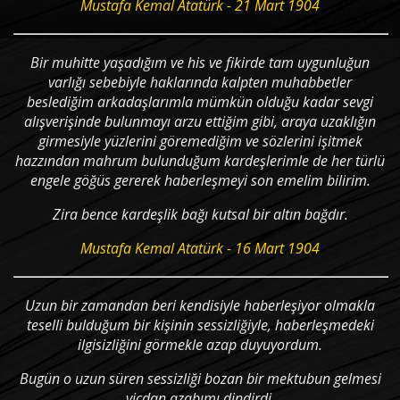
Mustafa Kemal Atatürk - 21 Mart 1904
Bir muhitte yaşadığım ve his ve fikirde tam uygunluğun
varlığı sebebiyle haklarında kalpten muhabbetler
beslediğim arkadaşlarımla mümkün olduğu kadar sevgi
alışverişinde bulunmayı arzu ettiğim gibi, araya uzaklığın
girmesiyle yüzlerini göremediğim ve sözlerini işitmek
hazzından mahrum bulunduğum kardeşlerimle de her türlü
engele göğüs gererek haberleşmeyi son emelim bilirim.
Zira bence kardeşlik bağı kutsal bir altın bağdır.
Mustafa Kemal Atatürk - 16 Mart 1904
Uzun bir zamandan beri kendisiyle haberleşiyor olmakla
teselli bulduğum bir kişinin sessizliğiyle, haberleşmedeki
ilgisizliğini görmekle azap duyuyordum.
Bugün o uzun süren sessizliği bozan bir mektubun gelmesi
vicdan azabımı dindirdi.