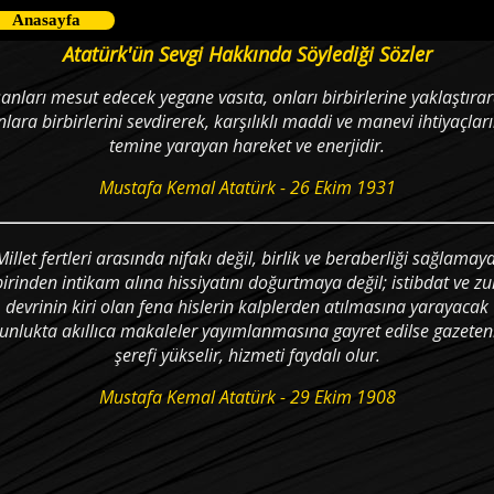
Anasayfa
Atatürk'ün Sevgi Hakkında Söylediği Sözler
sanları mesut edecek yegane vasıta, onları birbirlerine yaklaştırar
nlara birbirlerini sevdirerek, karşılıklı maddi ve manevi ihtiyaçları
temine yarayan hareket ve enerjidir.
Mustafa Kemal Atatürk - 26 Ekim 1931
Millet fertleri arasında nifakı değil, birlik ve beraberliği sağlamaya
birinden intikam alına hissiyatını doğurtmaya değil; istibdat ve z
devrinin kiri olan fena hislerin kalplerden atılmasına yarayacak
unlukta akıllıca makaleler yayımlanmasına gayret edilse gazeten
şerefi yükselir, hizmeti faydalı olur.
Mustafa Kemal Atatürk - 29 Ekim 1908