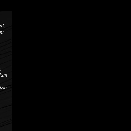
ak,
nı
;
ulüm
izin