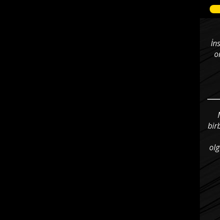
İn
o
bir
olg