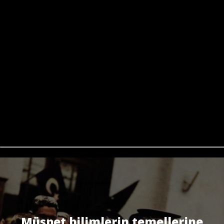
Müspet bilimlerin temellerine