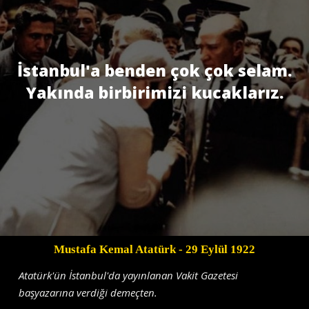
İstanbul'a benden çok çok selam.
Yakında birbirimizi kucaklarız.
Mustafa Kemal Atatürk
- 29 Eylül 1922
Atatürk'ün İstanbul'da yayınlanan Vakit Gazetesi
başyazarına verdiği demeçten.