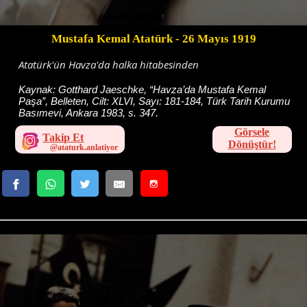
Mustafa Kemal Atatürk
- 26 Mayıs 1919
Atatürk'ün Havza'da halka hitabesinden
Kaynak:
Gotthard Jaeschke, “Havza’da Mustafa Kemal
Paşa”, Belleten, Cilt: XLVI, Sayı: 181-184, Türk Tarih Kurumu
Basımevi, Ankara 1983, s. 347.
Görsele
Takip Et
Dönüştür!