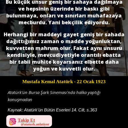
Bu küçük unsur geniş bir sahaya dağılmaya
ve hepsinin üzerinde bir baskı gibi
bulunmaya, onları ve sınırları muhafazaya
mecburdu. Yani bekçilik ediyordu.
Herhangi bir maddeyi gayet geniş bir sahada
dağıttığımız zaman o madde yoğunluktan,
kuvvetten mahrum olur. Fakat aynı unsuru
kendisiyle, mevcudiyetiyle orantılı ebatta
bir tabii muhite koyarsanız elbette daha
yoğun ve kuvvetli olur.
Mustafa Kemal Atatürk
- 22 Ocak 1923
Atatürk'ün Bursa Şark Sineması'nda halka yaptığı
konuşmadan
Kaynak:
Atatürk'ün Bütün Eserleri 14. Cilt, s.363
Takip Et