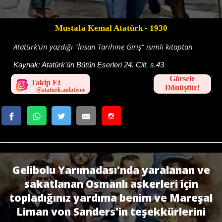
Mustafa Kemal Atatürk
- 1930
Atatürk'ün yazdığı "İnsan Tarihine Giriş" isimli kitaptan
Kaynak:
Atatürk'ün Bütün Eserleri 24. Cilt, s.43
Görsele
Takip Et
Dönüştür!
Gelibolu Yarımadası'nda yaralanan ve
sakatlanan Osmanlı askerleri için
topladığınız yardıma benim ve Mareşal
Liman von Sanders'in teşekkürlerini