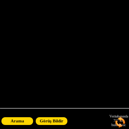
X
Buraya tıklayarak sayfayı
yenileyin ve her yenilediğinizde
Atatürk'ün bir başka sözüyle
karşılaşacaksınız
Veritabanında
Arama
Görüş Bildir
717
söz
bulunuyor.