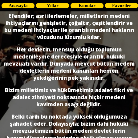
Anasayfa
Yıllar
Konular
Favoriler
Efendiler; asri ilerlemeler, milletlerin medeni
ihtiyaçlarını genişletir, çoğaltır, çe­şitlendirir ve
bu medeni ihtiyaçlar ile orantılı medeni hakların
vücudunu lüzumlu kı­lar.
Her devletin, mensup olduğu toplumun
medenileşme derecesiyle orantılı, hukuki
mevzuatı vardır. Dünyada mevcut bütün medeni
devletlerin medeni kanunları hemen
yekdiğerinin pek yakınıdır.
Bizim milletimiz ve hükümetimiz adalet fikri ve
adalet zihniyeti noktasında hiçbir medeni
kavimden aşağı değildir.
Belki tarih bu noktada yüksek olduğumuza
şahadet eder. Dolayısıyla; bizim dahi hukuki
mevzuatımızın bütün medeni devlet lerin
kanuni düzenlemelerinden eksik olması uygun