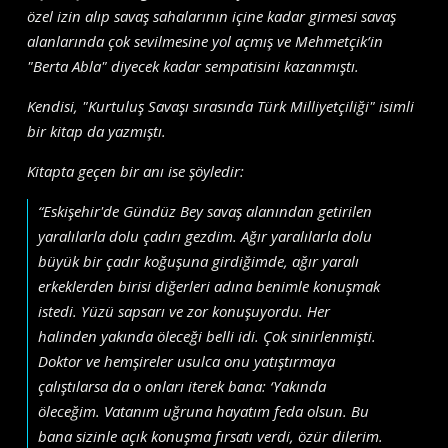
özel izin alıp savaş sahalarının içine kadar girmesi savaş
alanlarında çok sevilmesine yol açmış ve Mehmetçik’in
"Berta Abla" diyecek kadar sempatisini kazanmıştı.
Kendisi, "Kurtuluş Savaşı sırasında Türk Milliyetçiliği" isimli
bir kitap da yazmıştı.
Kitapta geçen bir anı ise şöyledir:
“Eskişehir'de Gündüz Bey savaş alanından getirilen
yaralılarla dolu çadırı gezdim. Ağır yaralılarla dolu
büyük bir çadır koğuşuna girdiğimde, ağır yaralı
erkeklerden birisi diğerleri adına benimle konuşmak
istedi. Yüzü sapsarı ve zor konuşuyordu. Her
halinden yakında öleceği belli idi. Çok sinirlenmişti.
Doktor ve hemşireler usulca onu yatıştırmaya
çalıştılarsa da o onları iterek bana: ‘Yakında
öleceğim. Vatanım uğruna hayatım feda olsun. Bu
bana sizinle açık konuşma fırsatı verdi, özür dilerim.