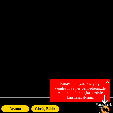
X
Buraya tıklayarak sayfayı
yenileyin ve her yenilediğinizde
Atatürk'ün bir başka sözüyle
karşılaşacaksınız
Veritabanında
Arama
Görüş Bildir
717
söz
bulunuyor.