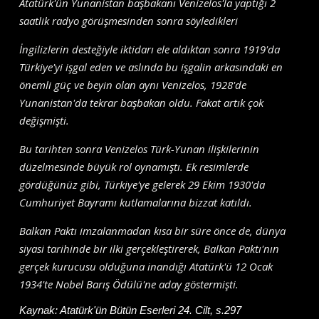
Atatürk'ün Yunanistan başbakanı Venizelos'la yaptığı 2
saatlik radyo görüşmesinden sonra söyledikleri
İngilizlerin desteğiyle iktidarı ele aldıktan sonra 1919'da
Türkiye'yi işgal eden ve aslında bu işgalin arkasındaki en
önemli güç ve beyin olan aynı Venizelos, 1928'de
Yunanistan'da tekrar başbakan oldu. Fakat artık çok
değişmişti.
Bu tarihten sonra Venizelos Türk-Yunan ilişkilerinin
düzelmesinde büyük rol oynamıştı. Ek resimlerde
gördüğünüz gibi, Türkiye'ye gelerek 29 Ekim 1930'da
Cumhuriyet Bayramı kutlamalarına bizzat katıldı.
Balkan Paktı imzalanmadan kısa bir süre önce de, dünya
siyasi tarihinde bir ilki gerçekleştirerek, Balkan Paktı'nın
gerçek kurucusu olduğuna inandığı Atatürk'ü 12 Ocak
1934'te Nobel Barış Ödülü'ne aday göstermişti.
Kaynak:
Atatürk'ün Bütün Eserleri 24. Cilt, s.297