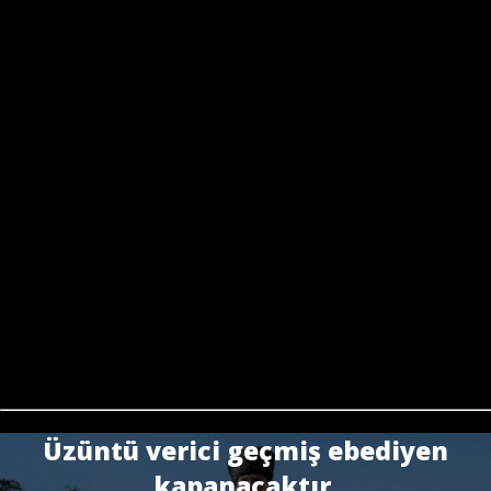
Üzüntü verici geçmiş ebediyen
kapanacaktır.