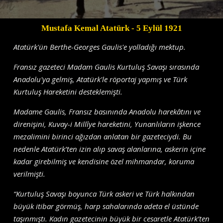
Mustafa Kemal Atatürk
- 5 Eylül 1921
Atatürk'ün Berthe-Georges Gaulis'e yolladığı mektup.
Fransız gazeteci Madam Gaulis Kurtuluş Savaşı sırasında
Anadolu'ya gelmiş, Atatürk'le röportaj yapmış ve Türk
Kurtuluş Hareketini desteklemişti.
Madame Gaulis, Fransız basınında Anadolu harekâtını ve
direnişini, Kuvay-i Millîye hareketini, Yunanlıların işkence
mezalimini birinci ağızdan anlatan bir gazeteciydi. Bu
nedenle Atatürk’ten izin alıp savaş alanlarına, askerin içine
kadar girebilmiş ve kendisine özel mihmandar, koruma
verilmişti.
“Kurtuluş Savaşı boyunca Türk askeri ve Türk halkından
büyük itibar görmüş, harp sahalarında adeta el üstünde
taşınmıştı. Kadın gazetecinin büyük bir cesaretle Atatürk’ten