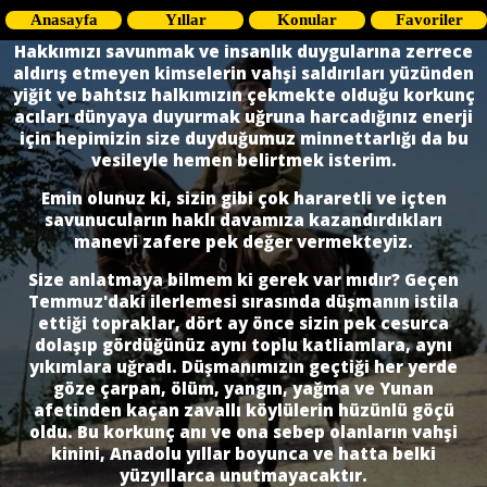
Anasayfa
Yıllar
Konular
Favoriler
Hakkımızı savunmak ve insanlık duygularına zerrece
aldırış etmeyen kimselerin vahşi saldırıları yüzünden
yiğit ve bahtsız halkımızın çekmekte olduğu korkunç
acı­ları dünyaya duyurmak uğruna harcadığınız enerji
için hepimizin size duyduğumuz minnettarlığı da bu
vesileyle hemen belirtmek isterim.
Emin olunuz ki, sizin gibi çok hararetli ve içten
savunucuların haklı davamıza kazandırdıkları
manevi zafere pek değer vermekteyiz.
Size anlatmaya bilmem ki gerek var mıdır? Geçen
Temmuz'daki ilerlemesi sırasında düşmanın istila
ettiği topraklar, dört ay önce sizin pek cesurca
dolaşıp gördü­ğünüz aynı toplu katliamlara, aynı
yıkımlara uğradı. Düşmanımızın geçtiği her yerde
göze çarpan, ölüm, yangın, yağma ve Yunan
afetinden kaçan zavallı köylülerin hüzünlü göçü
oldu. Bu korkunç anı ve ona sebep olanların vahşi
kinini, Anadolu yıllar boyunca ve hatta belki
yüzyıllarca unutmayacaktır.