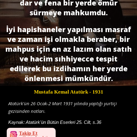
dar ve fena bir yerde ömür
sürmeye mahkumdu.
İyi hapishaneler yapılması masraf
ve zaman işi olmakla beraber, bir
mahpus için en az lazım olan satıh
ve hacim sıhhiyecce tespit
edilerek bu izdihamın her yerde
önlenmesi mümkündür.
Mustafa Kemal Atatürk
- 1931
Atatürk'ün 26 Ocak-2 Mart 1931 yılında yaptığı yurtiçi
gezisinden notları.
Kaynak:
Atatürk'ün Bütün Eserleri 25. Cilt, s.36
Takip Et