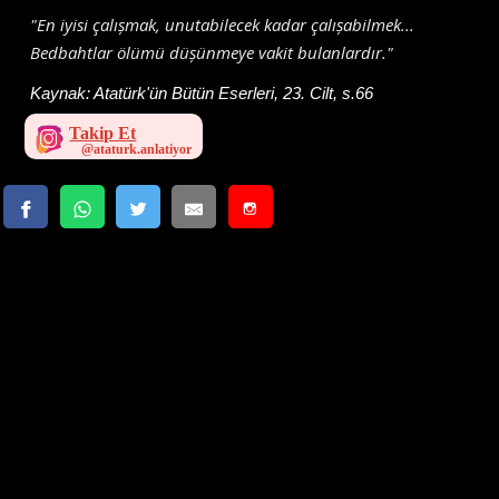
"En iyisi çalıșmak, unutabilecek kadar çalıșabilmek...
Bedbahtlar ölümü düșünmeye vakit bulanlardır."
Kaynak:
Atatürk'ün Bütün Eserleri, 23. Cilt, s.66
Takip Et