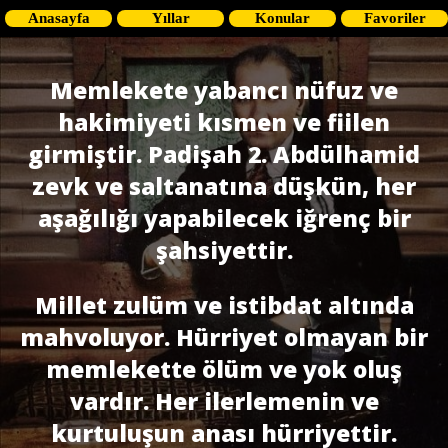
Anasayfa
Yıllar
Konular
Favoriler
Memlekete yabancı nüfuz ve
hakimiyeti kısmen ve fiilen
girmiştir. Padişah 2. Abdülhamid
zevk ve saltanatına düşkün, her
aşağılığı yapabilecek iğrenç bir
şahsiyettir.
Millet zulüm ve istibdat altında
mahvoluyor. Hürriyet olmayan bir
memlekette ölüm ve yok oluş
vardır. Her ilerlemenin ve
kurtuluşun anası hürriyettir.