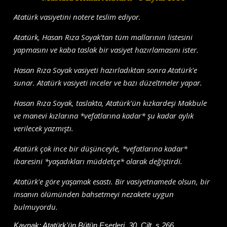
Atatürk vasiyetini notere teslim ediyor.
Atatürk, Hasan Rıza Soyak'tan tüm mallarının listesini
yapmasını ve kaba taslak bir vasiyet hazırlamasını ister.
Hasan Rıza Soyak vasiyeti hazırladıktan sonra Atatürk'e
sunar. Atatürk vasiyeti inceler ve bazı düzeltmeler yapar.
Hasan Rıza Soyak, taslakta, Atatürk'ün kızkardeşi Makbule
ve manevi kızlarına *vefatlarına kadar* şu kadar aylık
verilecek yazmıştı.
Atatürk çok ince bir düşünceyle, *vefatlarına kadar*
ibaresini *yaşadıkları müddetçe* olarak değiştirdi.
Atatürk'e göre yaşamak esastı. Bir vasiyetnamede olsun, bir
insanın ölümünden bahsetmeyi nezakete uygun
bulmuyordu.
Kaynak:
Atatürk'ün Bütün Eserleri, 30. Cilt, s.266