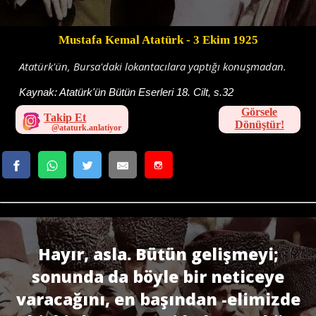
Mustafa Kemal Atatürk
- 3 Ekim 1925
Atatürk'ün, Bursa'daki lokantacılara yaptığı konuşmadan.
Kaynak:
Atatürk'ün Bütün Eserleri 18. Cilt, s.32
Görsele
Takip Et
Dönüştür!
Hayır, asla. Bütün gelişmeyi;
sonunda da böyle bir neticeye
varacağını, en başından -elimizde