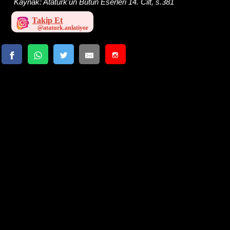
Kaynak:
Atatürk'ün Bütün Eserleri 14. Cilt, s.381
Takip Et