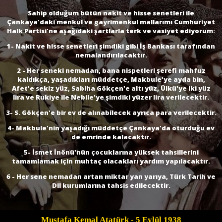
Sahip olduğum bütün nakit ve hisse senetleri ile
Çankaya'daki menkul ve gayrimenkul mallarımı Cumhuriyet
Halk Partisi'ne aşağıdaki şartlarla terk ve vasiyet ediyorum:
1- Nakit ve hisse senetleri şimdiki gibi İş Bankası tarafından
nemalandırılacaktır.
2 - Her seneki nemadan, bana nispetleri şerefi mahfuz
kaldıkça, yaşadıkları müddetçe, Makbule'ye ayda bin,
Afet'e sekiz yüz, Sabiha Gökçen'e altı yüz, Ülkü'ye iki yüz
lira ve Rukiye ile Nebile'ye şimdiki yüzer lira verilecektir.
3- S. Gökçen'e bir ev de alınabilecek ayrıca para verilecektir.
4- Makbule'nin yaşadığı müddetçe Çankaya'da oturduğu ev
de emrinde kalacaktır.
5- İsmet İnönü'nün çocuklarına yüksek tahsillerini
tamamlamak için muhtaç olacakları yardım yapılacaktır.
6 - Her sene nemadan artan miktar yan yarıya, Türk Tarih ve
Dil kurumlarına tahsis edilecektir.
Mustafa Kemal Atatürk
- 5 Eylül 1938